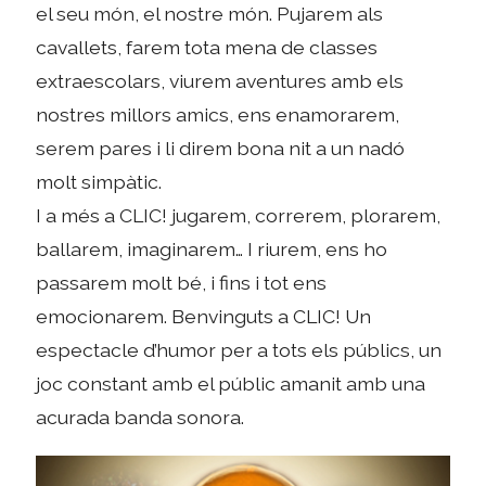
el seu món, el nostre món. Pujarem als
cavallets, farem tota mena de classes
extraescolars, viurem aventures amb els
nostres millors amics, ens enamorarem,
serem pares i li direm bona nit a un nadó
molt simpàtic.
I a més a CLIC! jugarem, correrem, plorarem,
ballarem, imaginarem… I riurem, ens ho
passarem molt bé, i fins i tot ens
emocionarem. Benvinguts a CLIC! Un
espectacle d’humor per a tots els públics, un
joc constant amb el públic amanit amb una
acurada banda sonora.