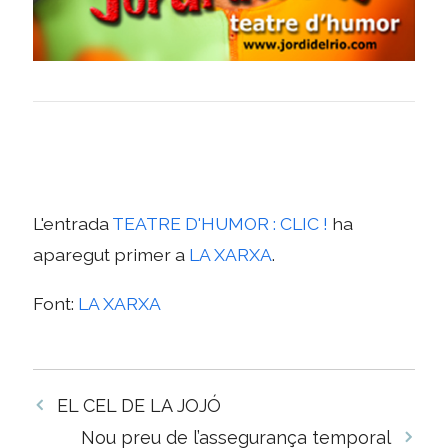
L'entrada
TEATRE D'HUMOR : CLIC !
ha
aparegut primer a
LA XARXA
.
Font:
LA XARXA
Navegació
EL CEL DE LA JOJÓ
per
Nou preu de l’assegurança temporal