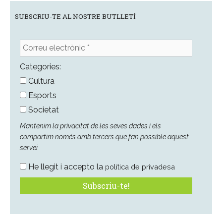
SUBSCRIU-TE AL NOSTRE BUTLLETÍ
Correu
electrònic
*
Categories:
Cultura
Esports
Societat
Mantenim la privacitat de les seves dades i els
compartim només amb tercers que fan possible aquest
servei.
He llegit i accepto la
política de privadesa