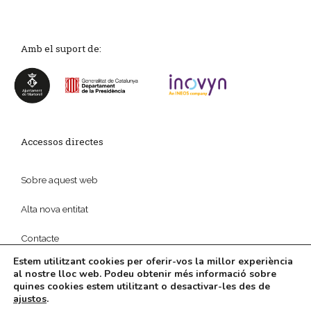
Amb el suport de:
Accessos directes
Sobre aquest web
Alta nova entitat
Contacte
Estem utilitzant cookies per oferir-vos la millor experiència
al nostre lloc web. Podeu obtenir més informació sobre
quines cookies estem utilitzant o desactivar-les des de
ajustos
.
© 2026
Política de privadesa
|
Disseny web
i
Màrketing