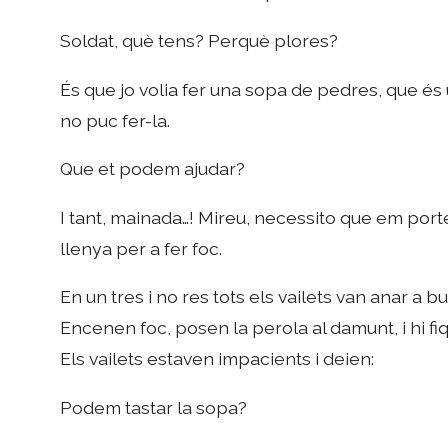
Soldat, què tens? Perquè plores?
És que jo volia fer una sopa de pedres, que és
no puc fer-la.
Que et podem ajudar?
I tant, mainada…! Mireu, necessito que em port
llenya per a fer foc.
En un tres i no res tots els vailets van anar a 
Encenen foc, posen la perola al damunt, i hi fi
Els vailets estaven impacients i deien:
Podem tastar la sopa?