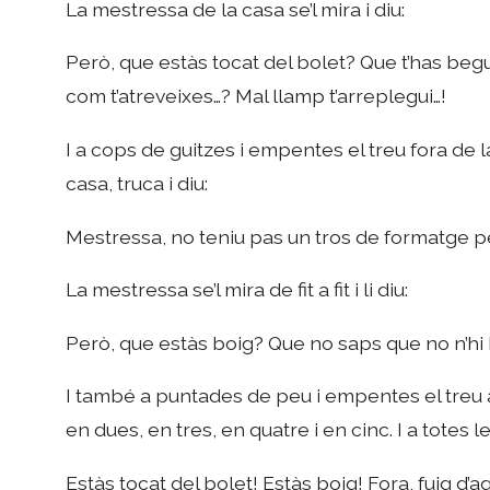
La mestressa de la casa se’l mira i diu:
Però, que estàs tocat del bolet? Que t’has beg
com t’atreveixes…? Mal llamp t’arreplegui…!
I a cops de guitzes i empentes el treu fora de 
casa, truca i diu:
Mestressa, no teniu pas un tros de formatge p
La mestressa se’l mira de fit a fit i li diu:
Però, que estàs boig? Que no saps que no n’hi
I també a puntades de peu i empentes el treu a
en dues, en tres, en quatre i en cinc. I a totes 
Estàs tocat del bolet! Estàs boig! Fora, fuig d’aq