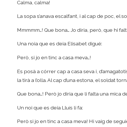
Calma, calma!
La sopa s’anava escalfant, i al cap de poc, el sold
Mmmmm…! Que bona… Jo diria, però, que hi falta
Una noia que es deia Elisabet digué:
Però, si jo en tinc a casa meva…!
Es posà a córrer cap a casa seva i, d’amagatotis 
la tirà a l’olla. Al cap d’una estona, el soldat tor
Que bona…! Però jo diria que li falta una mica 
Un noi que es deia Lluís li fa:
Però si jo en tinc a casa meva! Hi vaig de segui