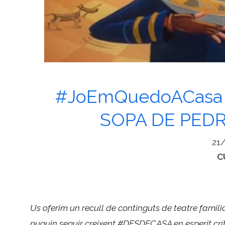
#JoEmQuedoACasa – 
SOPA DE PEDRE
21
C
C
Us oferim un recull de continguts de teatre famili
puguin seguir creixent #DESDECASA en esperit crít