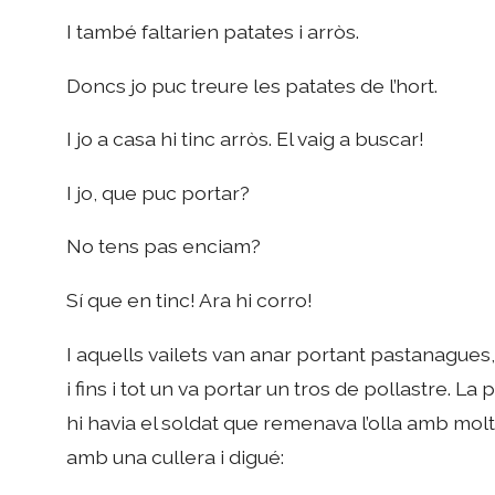
I també faltarien patates i arròs.
Doncs jo puc treure les patates de l’hort.
I jo a casa hi tinc arròs. El vaig a buscar!
I jo, que puc portar?
No tens pas enciam?
Sí que en tinc! Ara hi corro!
I aquells vailets van anar portant pastanagues,
i fins i tot un va portar un tros de pollastre. La
hi havia el soldat que remenava l’olla amb molt
amb una cullera i digué: