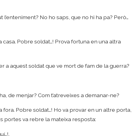
ut l’enteniment? No ho saps, que no hi ha pa? Però…
la casa. Pobre soldat…! Prova fortuna en una altra
er a aquest soldat que ve mort de fam de la guerra?
 ha, de menjar? Com t’atreveixes a demanar-ne?
 fora. Pobre soldat…! Ho va provar en un altre porta,
les portes va rebre la mateixa resposta:
uí…!.