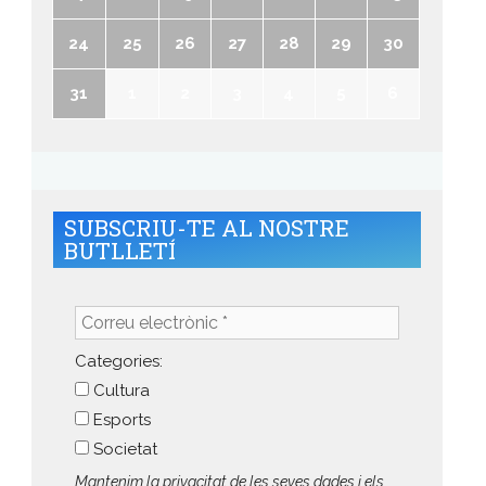
24
25
26
27
28
29
30
31
1
2
3
4
5
6
SUBSCRIU-TE AL NOSTRE
BUTLLETÍ
Correu
electrònic
*
Categories:
Cultura
Esports
Societat
Mantenim la privacitat de les seves dades i els