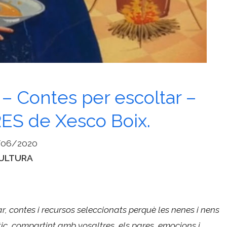
Contes per escoltar –
S de Xesco Boix.
/06/2020
ategories
ULTURA
ar, contes i recursos seleccionats perquè les nenes i nens
ic, compartint amb vosaltres, els pares, emocions i