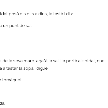
at posà els dits a dins, la tastà i diu:
 un punt de sal.
de la seva mare, agafà la sal i la portà al soldat, que
nà a tastar la sopa i digué:
de tomàquet.
da.