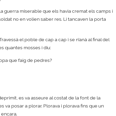
 la guerra miserable que els havia cremat els camps i
 soldat no en volien saber res. Li tancaven la porta
ravessà el poble de cap a cap i se n’anà al final del
es quantes mosses i diu:
sopa que faig de pedres?
i deprimit, es va asseure al costat de la font de la
es va posar a plorar. Plorava i plorava fins que un
e encara.