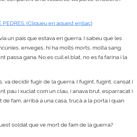
 PEDRES. (Cliqueu en aquest enllaç)
via un país que estava en guerra. I sabeu que les
únies, enveges, hi ha molts morts, molta sang.
t passa gana. No es cull el blat, no es fa farina i la
 va decidir fugir de la guerra. I fugint, fugint, cansat i
nt pau i xuclat com un clau, i anava brut, esparracat i
 de fam, arribà a una casa, trucà a la porta i quan
uest soldat que ve mort de fam de la guerra?