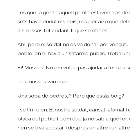
I és que la gent d’aquell poble estaven tips de
se’ls havia endut els nois, i és per això que del
als nassos tot cridant-li que se n’anés.
Ah!, però el soldat no es va donar per vençut… T
poble, on hi havia un safareig públic. Trobà un
Ei! Mosses! No em voleu pas ajudar a fer una 
Les mosses van riure.
Una sopa de pedres…? Però que estàs boig?
I se li’n reien. El nostre soldat, cansat, afamat 
plaça del poble i, com que ja no sabia què fer, 
nen se li va acostar, i després un altre i un altr