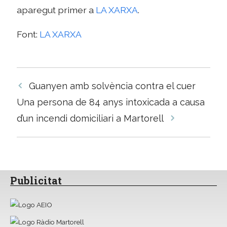
aparegut primer a
LA XARXA
.
Font:
LA XARXA
Navegació
Guanyen amb solvència contra el cuer
per
Una persona de 84 anys intoxicada a causa
les
d’un incendi domiciliari a Martorell
entrades
Publicitat