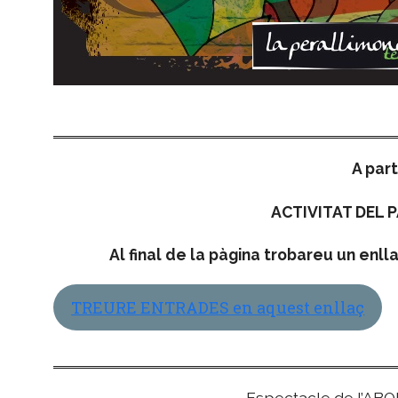
A part
ACTIVITAT DEL
Al final de la pàgina trobareu un enll
TREURE ENTRADES en aquest enllaç
Espectacle de l’A