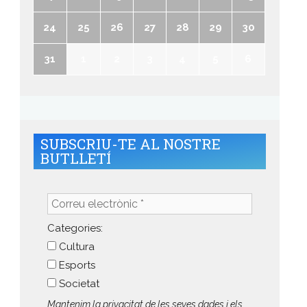
24
25
26
27
28
29
30
31
1
2
3
4
5
6
SUBSCRIU-TE AL NOSTRE
BUTLLETÍ
Correu
electrònic
*
Categories:
Cultura
Esports
Societat
Mantenim la privacitat de les seves dades i els