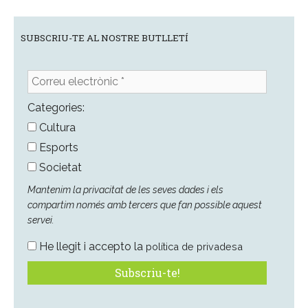
SUBSCRIU-TE AL NOSTRE BUTLLETÍ
Correu
electrònic
*
Categories:
Cultura
Esports
Societat
Mantenim la privacitat de les seves dades i els
compartim només amb tercers que fan possible aquest
servei.
He llegit i accepto la
política de privadesa