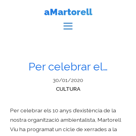
Vés
aMartorell
al
contingut
Menú
Per celebrar el…
30/01/2020
Categories
CULTURA
Per celebrar els 10 anys d’existència de la
nostra organització ambientalista, Martorell
Viu ha programat un cicle de xerrades a la