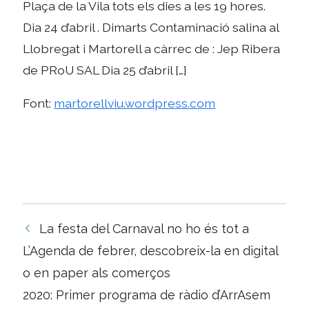
Plaça de la Vila tots els dies a les 19 hores.
Dia 24 d’abril . Dimarts Contaminació salina al
Llobregat i Martorell a càrrec de : Jep Ribera
de PRoU SAL Dia 25 d’abril […]
Font:
martorellviu.wordpress.com
Navegació
La festa del Carnaval no ho és tot a
per
L’Agenda de febrer, descobreix-la en digital
les
o en paper als comerços
entrades
2020: Primer programa de ràdio d’ArrAsem