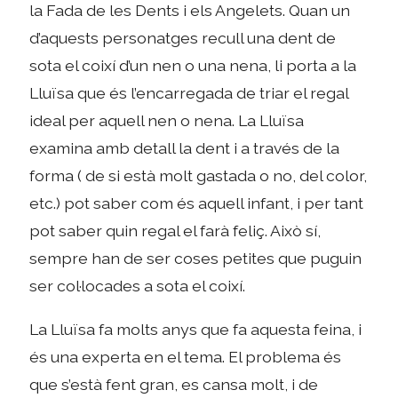
la Fada de les Dents i els Angelets. Quan un
d’aquests personatges recull una dent de
sota el coixí d’un nen o una nena, li porta a la
Lluïsa que és l’encarregada de triar el regal
ideal per aquell nen o nena. La Lluïsa
examina amb detall la dent i a través de la
forma ( de si està molt gastada o no, del color,
etc.) pot saber com és aquell infant, i per tant
pot saber quin regal el farà feliç. Això sí,
sempre han de ser coses petites que puguin
ser col·locades a sota el coixí.
La Lluïsa fa molts anys que fa aquesta feina, i
és una experta en el tema. El problema és
que s’està fent gran, es cansa molt, i de