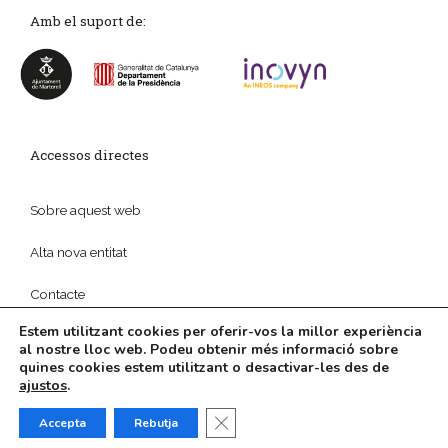
Amb el suport de:
Accessos directes
Sobre aquest web
Alta nova entitat
Contacte
Estem utilitzant cookies per oferir-vos la millor experiència
al nostre lloc web. Podeu obtenir més informació sobre
quines cookies estem utilitzant o desactivar-les des de
© 2026
Política de privadesa
|
Disseny web
i
Màrketing
ajustos
.
Digital
per
aTotArreu.com
Tanca el bàner de galetes RGPD
Accepta
Rebutja