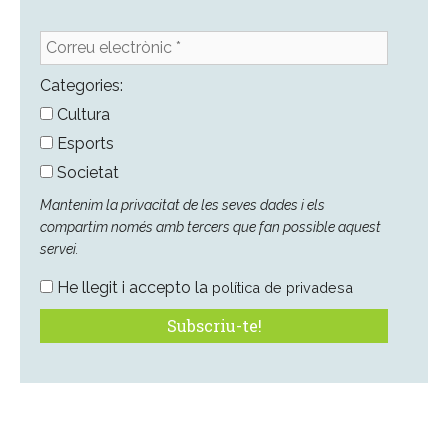
Correu
electrònic
*
Categories:
Cultura
Esports
Societat
Mantenim la privacitat de les seves dades i els
compartim només amb tercers que fan possible aquest
servei.
He llegit i accepto la
política de privadesa