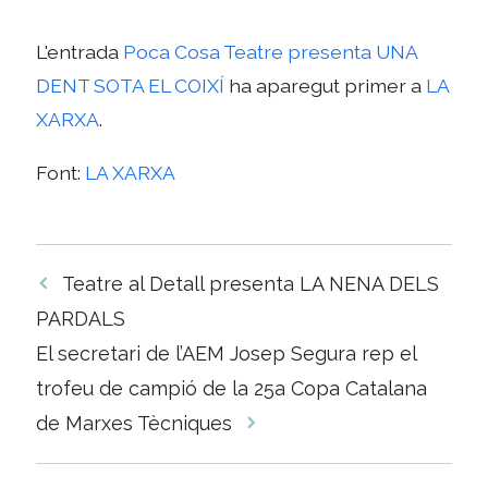
L'entrada
Poca Cosa Teatre presenta UNA
DENT SOTA EL COIXÍ
ha aparegut primer a
LA
XARXA
.
Font:
LA XARXA
Navegació
Teatre al Detall presenta LA NENA DELS
per
PARDALS
les
El secretari de l’AEM Josep Segura rep el
entrades
trofeu de campió de la 25a Copa Catalana
de Marxes Tècniques