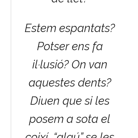
Estem espantats?
Potser ens fa
il·lusió? On van
aquestes dents?
Diuen que si les
posem a sota el
coixí, “algú” se les