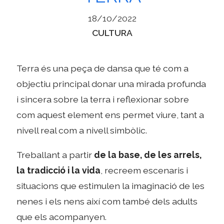
18/10/2022
Categories
CULTURA
Terra és una peça de dansa que té com a
objectiu principal donar una mirada profunda
i sincera sobre la terra i reflexionar sobre
com aquest element ens permet viure, tant a
nivell real com a nivell simbòlic.​
Treballant a partir
de la base, de les arrels,
la tradicció i la vida
, recreem escenaris i
situacions que estimulen la imaginació de les
nenes i els nens així com també dels adults
que els acompanyen.