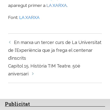
aparegut primer a
LA XARXA
.
Font:
LA XARXA
Navegació
En marxa un tercer curs de La Universitat
per
de l’Experiència que ja frega el centenar
les
d’inscrits
entrades
Capítol 15. Història TIM Teatre. 50è
aniversari
Publicitat