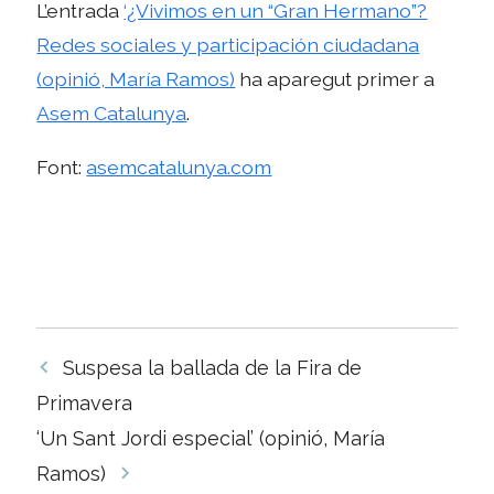
L’entrada
‘¿Vivimos en un “Gran Hermano”?
Redes sociales y participación ciudadana
(opinió, María Ramos)
ha aparegut primer a
Asem Catalunya
.
Font:
asemcatalunya.com
Navegació
Suspesa la ballada de la Fira de
per
Primavera
les
‘Un Sant Jordi especial’ (opinió, María
entrades
Ramos)