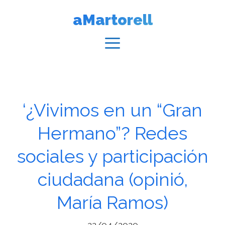
Vés
aMartorell
al
contingut
Menú
‘¿Vivimos en un “Gran
Hermano”? Redes
sociales y participación
ciudadana (opinió,
María Ramos)
22/04/2020