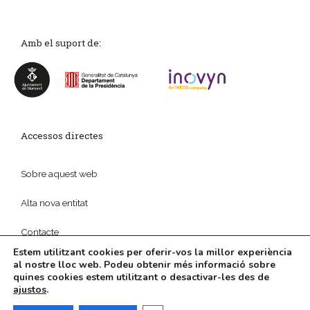
Amb el suport de:
Accessos directes
Sobre aquest web
Alta nova entitat
Contacte
Estem utilitzant cookies per oferir-vos la millor experiència
al nostre lloc web. Podeu obtenir més informació sobre
quines cookies estem utilitzant o desactivar-les des de
ajustos
.
© 2026
Política de privadesa
|
Disseny web
i
Màrketing