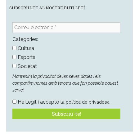
SUBSCRIU-TE AL NOSTRE BUTLLETÍ
Correu
electrònic
*
Categories:
Cultura
Esports
Societat
Mantenim la privacitat de les seves dades i els
compartim només amb tercers que fan possible aquest
servei.
He llegit i accepto la
política de privadesa