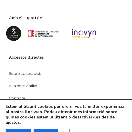
Amb el suport de:
Accessos directes
Sobre aquest web
Alta nova entitat
Contacte
Estem utilitzant cookies per oferir-vos la millor experiència
al nostre lloc web. Podeu obtenir més informació sobre
quines cookies estem utilitzant o desactivar-les des de
ajustos
.
© 2026
Política de privadesa
|
Disseny web
i
Màrketing