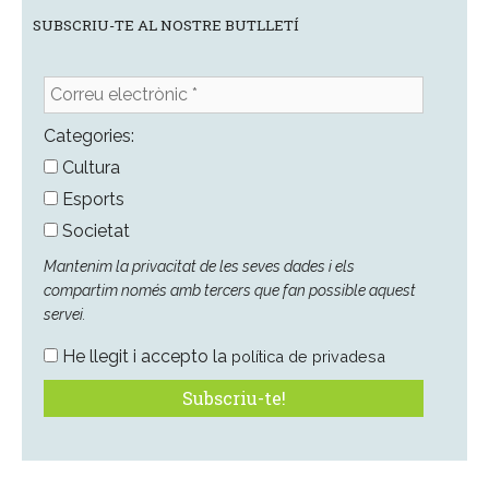
SUBSCRIU-TE AL NOSTRE BUTLLETÍ
Correu
electrònic
*
Categories:
Cultura
Esports
Societat
Mantenim la privacitat de les seves dades i els
compartim només amb tercers que fan possible aquest
servei.
He llegit i accepto la
política de privadesa