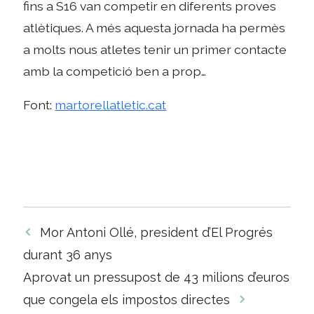
fins a S16 van competir en diferents proves
atlètiques. A més aquesta jornada ha permès
a molts nous atletes tenir un primer contacte
amb la competició ben a prop…
Font:
martorellatletic.cat
Navegació
Mor Antoni Ollé, president d’El Progrés
per
durant 36 anys
les
Aprovat un pressupost de 43 milions d’euros
entrades
que congela els impostos directes