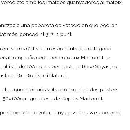
el veredicte amb les imatges guanyadores al mateix
organització una papereta de votació en què podran
at més, concedint 3, 2 i 1 punt.
emis: tres d’ells, corresponents a la categoria
ial fotogràfic cedit per Fotoprix Martorell, un
ant i val de 100 euros per gastar a Base Sayas, i un
star a Bio Bio Espai Natural.
a imatge que rebi més vots aconseguirà dos pósters
 50x100cm, gentilesa de Còpies Martorell.
er l’exposició i votar. L’any passat es va superar el