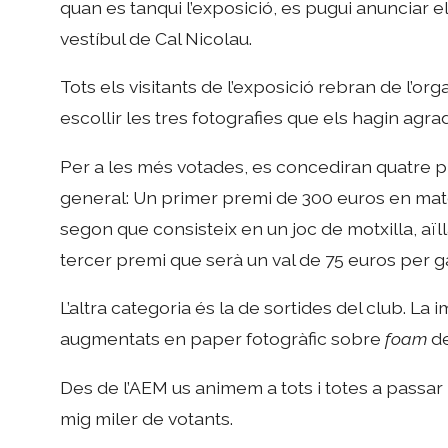
quan es tanqui l’exposició, es pugui anunciar 
vestíbul de Cal Nicolau.
Tots els visitants de l’exposició rebran de l’
escollir les tres fotografies que els hagin agrad
Per a les més votades, es concediran quatre pr
general: Un primer premi de 300 euros en mater
segon que consisteix en un joc de motxilla, aïll
tercer premi que serà un val de 75 euros per ga
L’altra categoria és la de sortides del club. L
augmentats en paper fotogràfic sobre
foam
de
Des de l’AEM us animem a tots i totes a passar p
mig miler de votants.