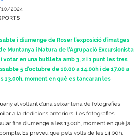
/10/2024
ategories
SPORTS
issabte i diumenge de Roser l’exposició d’imatges
de Muntanya i Natura de l’Agrupació Excursionista
 votar en una butlleta amb 3, 2 i 1 punt les tres
issabte 5 d’octubre de 10.00 a 14.00h i de 17.00 a
 les 13.00h, moment en què es tancaran les
uany al voltant d’una seixantena de fotografies
ar a la d’edicions anteriors. Les fotografies
lar fins diumenge a les 13.00h, moment en què ja
compte. Es preveu que pels volts de les 14.00h,