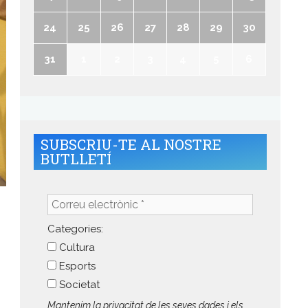
24
25
26
27
28
29
30
31
1
2
3
4
5
6
SUBSCRIU-TE AL NOSTRE
BUTLLETÍ
Correu
electrònic
*
Categories:
Cultura
Esports
Societat
Mantenim la privacitat de les seves dades i els