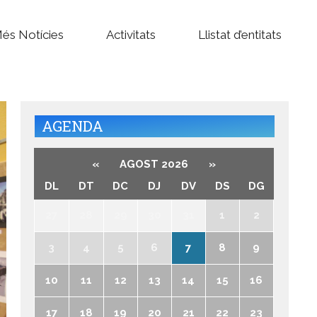
és Notícies
Activitats
Llistat d’entitats
AGENDA
«
AGOST 2026
»
DL
DT
DC
DJ
DV
DS
DG
27
28
29
30
31
1
2
3
4
5
6
7
8
9
10
11
12
13
14
15
16
17
18
19
20
21
22
23