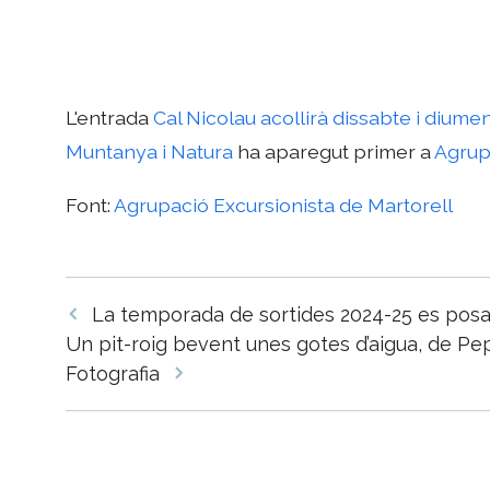
L'entrada
Cal Nicolau acollirà dissabte i diume
Muntanya i Natura
ha aparegut primer a
Agrup
Font:
Agrupació Excursionista de Martorell
Navegació
La temporada de sortides 2024-25 es pos
per
Un pit-roig bevent unes gotes d’aigua, de P
les
Fotografia
entrades