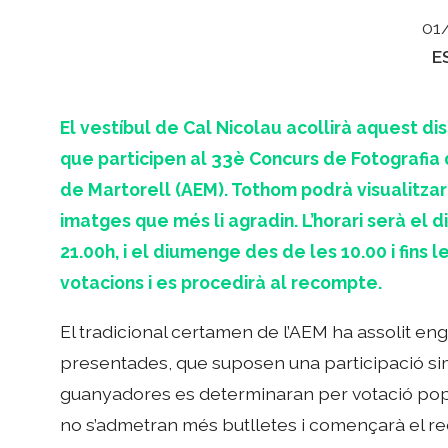
01
C
E
El vestíbul de Cal Nicolau acollirà aquest d
que participen al 33è Concurs de Fotografia 
de Martorell (AEM). Tothom podrà visualitzar i
imatges que més li agradin. L’horari serà el d
21.00h, i el diumenge des de les 10.00 i fins
votacions i es procedirà al recompte.
El tradicional certamen de l’AEM ha assolit eng
presentades, que suposen una participació simil
guanyadores es determinaran per votació popu
no s’admetran més butlletes i començarà el re