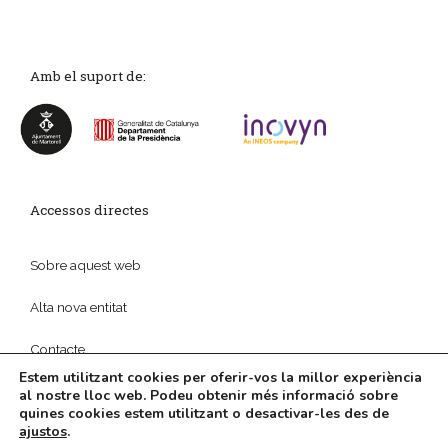
Amb el suport de:
Accessos directes
Sobre aquest web
Alta nova entitat
Contacte
Estem utilitzant cookies per oferir-vos la millor experiència
al nostre lloc web. Podeu obtenir més informació sobre
quines cookies estem utilitzant o desactivar-les des de
ajustos
.
© 2026
Política de privadesa
|
Disseny web
i
Màrketing