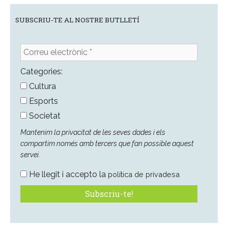
SUBSCRIU-TE AL NOSTRE BUTLLETÍ
Correu
electrònic
*
Categories:
Cultura
Esports
Societat
Mantenim la privacitat de les seves dades i els
compartim només amb tercers que fan possible aquest
servei.
He llegit i accepto la
política de privadesa