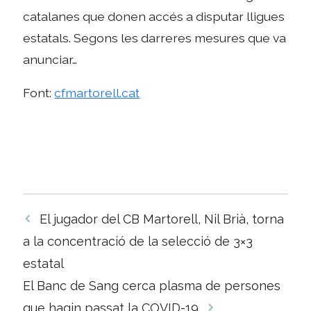
catalanes que donen accés a disputar lligues
estatals. Segons les darreres mesures que va
anunciar…
Font:
cfmartorell.cat
Navegació
El jugador del CB Martorell, Nil Brià, torna
per
a la concentració de la selecció de 3×3
les
estatal
entrades
El Banc de Sang cerca plasma de persones
que hagin passat la COVID-19