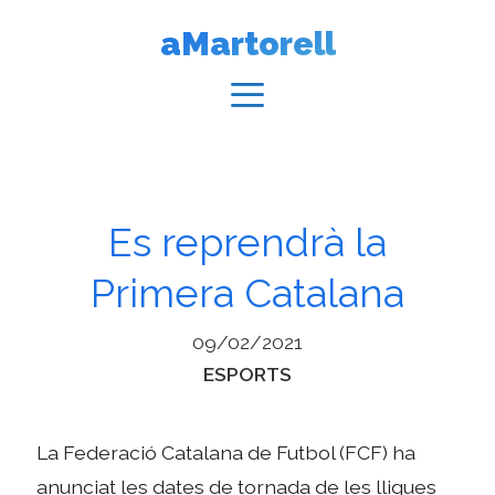
Vés
aMartorell
al
contingut
Menú
Es reprendrà la
Primera Catalana
09/02/2021
Categories
ESPORTS
La Federació Catalana de Futbol (FCF) ha
anunciat les dates de tornada de les lligues