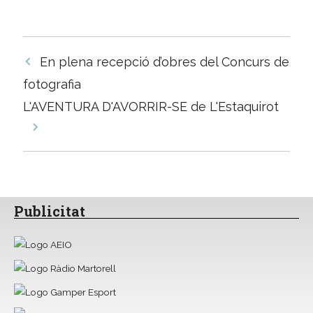
Navegació
En plena recepció d’obres del Concurs de
per
fotografia
les
L'AVENTURA D'AVORRIR-SE de L'Estaquirot
entrades
Publicitat