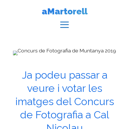
Vés
aMartorell
al
contingut
Menú
Ja podeu passar a
veure i votar les
imatges del Concurs
de Fotografia a Cal
Nicolau