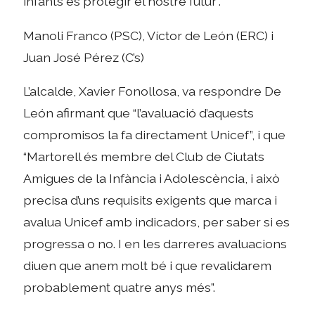
infants és protegir el nostre futur”.
Manoli Franco (PSC), Víctor de León (ERC) i
Juan José Pérez (C’s)
L’alcalde, Xavier Fonollosa, va respondre De
León afirmant que “l’avaluació d’aquests
compromisos la fa directament Unicef”, i que
“Martorell és membre del Club de Ciutats
Amigues de la Infància i Adolescència, i això
precisa d’uns requisits exigents que marca i
avalua Unicef amb indicadors, per saber si es
progressa o no. I en les darreres avaluacions
diuen que anem molt bé i que revalidarem
probablement quatre anys més”.