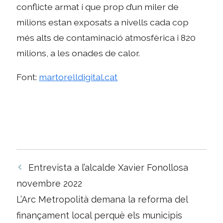
conflicte armat i que prop d’un miler de
milions estan exposats a nivells cada cop
més alts de contaminació atmosfèrica i 820
milions, a les onades de calor.
Font:
martorelldigital.cat
Navegació
Entrevista a l’alcalde Xavier Fonollosa
per
novembre 2022
les
L’Arc Metropolità demana la reforma del
entrades
finançament local perquè els municipis