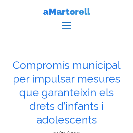
Vés
aMartorell
al
contingut
Menú
Compromís municipal
per impulsar mesures
que garanteixin els
drets d’infants i
adolescents
23/11/2022