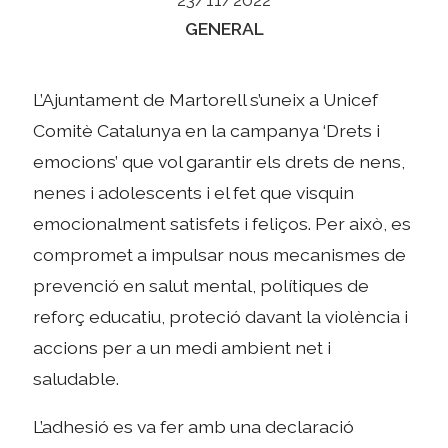
Categories
GENERAL
L’Ajuntament de Martorell s’uneix a Unicef
Comitè Catalunya en la campanya ‘Drets i
emocions’ que vol garantir els drets de nens,
nenes i adolescents i el fet que visquin
emocionalment satisfets i feliços. Per això, es
compromet a impulsar nous mecanismes de
prevenció en salut mental, polítiques de
reforç educatiu, proteció davant la violència i
accions per a un medi ambient net i
saludable.
L’adhesió es va fer amb una declaració