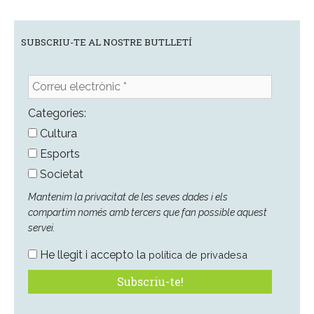
SUBSCRIU-TE AL NOSTRE BUTLLETÍ
Correu
electrònic
*
Categories:
Cultura
Esports
Societat
Mantenim la privacitat de les seves dades i els
compartim només amb tercers que fan possible aquest
servei.
He llegit i accepto la
política de privadesa