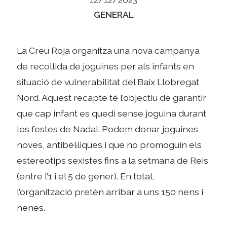
Categories
GENERAL
La Creu Roja organitza una nova campanya
de recollida de joguines per als infants en
situació de vulnerabilitat del Baix Llobregat
Nord. Aquest recapte té l’objectiu de garantir
que cap infant es quedi sense joguina durant
les festes de Nadal. Podem donar joguines
noves, antibèl·liques i que no promoguin els
estereotips sexistes fins a la setmana de Reis
(entre l’1 i el 5 de gener). En total,
l’organització pretén arribar a uns 150 nens i
nenes.