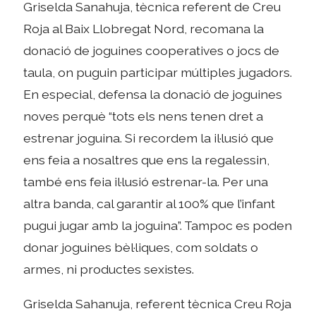
Griselda Sanahuja, tècnica referent de Creu
Roja al Baix Llobregat Nord, recomana la
donació de joguines cooperatives o jocs de
taula, on puguin participar múltiples jugadors.
En especial, defensa la donació de joguines
noves perquè “tots els nens tenen dret a
estrenar joguina. Si recordem la il·lusió que
ens feia a nosaltres que ens la regalessin,
també ens feia il·lusió estrenar-la. Per una
altra banda, cal garantir al 100% que l’infant
pugui jugar amb la joguina”. Tampoc es poden
donar joguines bèl·liques, com soldats o
armes, ni productes sexistes.
Griselda Sahanuja, referent tècnica Creu Roja