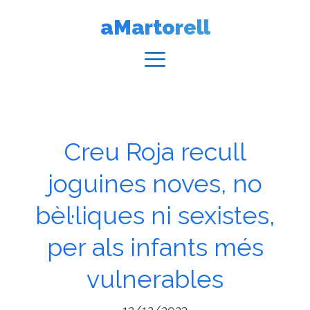
Vés
aMartorell
al
contingut
Menú
Creu Roja recull
joguines noves, no
bèl·liques ni sexistes,
per als infants més
vulnerables
12/12/2023