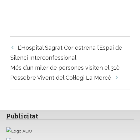
Navegació
L’Hospital Sagrat Cor estrena l’Espai de
per
Silenci Interconfessional
les
Més d’un miler de persones visiten el 31è
entrades
Pessebre Vivent del Col·legi La Mercè
Publicitat