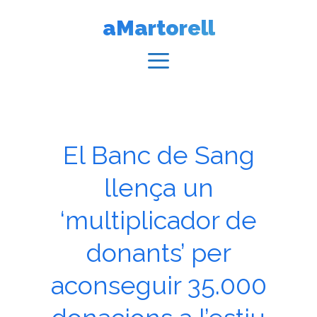
Vés
aMartorell
al
contingut
Menú
El Banc de Sang
llença un
‘multiplicador de
donants’ per
aconseguir 35.000