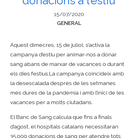
donacions a l’estiu
15/07/2020
Categories
GENERAL
Aquest dimecres, 15 de juliol, s’activa la
campanya d’estiu per animar-nos a donar
sang abans de marxar de vacances o durant
els dies festius.La campanya coincideix amb
la desescalada després de les setmanes
més dures de la pandèmia i amb l’inici de les
vacances per a molts ciutadans.
El Banc de Sang calcula que fins a finals
d’agost, el hospitals catalans necessitaran
35.000 donacions de sang per atendre tots