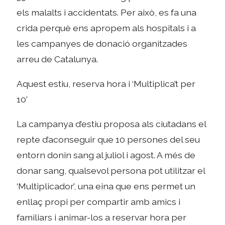
els malalts i accidentats. Per això, es fa una
crida perquè ens apropem als hospitals i a
les campanyes de donació organitzades
arreu de Catalunya.
Aquest estiu, reserva hora i ‘Multiplica’t per
10’
La campanya d’estiu proposa als ciutadans el
repte d’aconseguir que 10 persones del seu
entorn donin sang al juliol i agost. A més de
donar sang, qualsevol persona pot utilitzar el
‘Multiplicador’, una eina que ens permet un
enllaç propi per compartir amb amics i
familiars i animar-los a reservar hora per