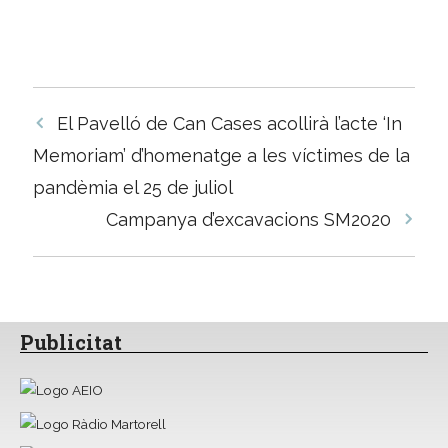
Navegació
El Pavelló de Can Cases acollirà l’acte ‘In
per
Memoriam’ d’homenatge a les víctimes de la
les
pandèmia el 25 de juliol
entrades
Campanya d’excavacions SM2020
Publicitat