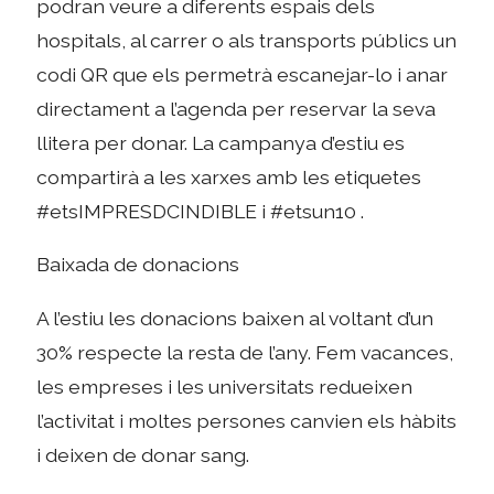
podran veure a diferents espais dels
hospitals, al carrer o als transports públics un
codi QR que els permetrà escanejar-lo i anar
directament a l’agenda per reservar la seva
llitera per donar. La campanya d’estiu es
compartirà a les xarxes amb les etiquetes
#etsIMPRESDCINDIBLE i #etsun10 .
Baixada de donacions
A l’estiu les donacions baixen al voltant d’un
30% respecte la resta de l’any. Fem vacances,
les empreses i les universitats redueixen
l’activitat i moltes persones canvien els hàbits
i deixen de donar sang.