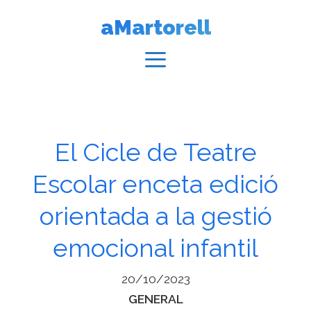
Vés
aMartorell
al
contingut
Menú
El Cicle de Teatre
Escolar enceta edició
orientada a la gestió
emocional infantil
20/10/2023
Categories
GENERAL