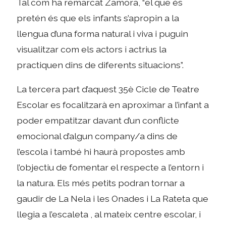
Tal com ha remarcat Zamora, “el que és
pretén és que els infants s’apropin a la
llengua d’una forma natural i viva i puguin
visualitzar com els actors i actrius la
practiquen dins de diferents situacions”.
La tercera part d’aquest 35è Cicle de Teatre
Escolar es focalitzarà en aproximar a l’infant a
poder empatitzar davant d’un conflicte
emocional d’algun company/a dins de
l’escola i també hi haurà propostes amb
l’objectiu de fomentar el respecte a l’entorn i
la natura. Els més petits podran tornar a
gaudir de La Nela i les Onades i La Rateta que
llegia a l’escaleta , al mateix centre escolar, i