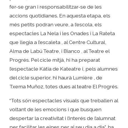
fer-se gran i responsabilitzar-se de les
accions quotidianes. En aquesta etapa, els
més petits podran veure, a l’escola, els
espectacles La Nela i les Onades i La Rateta
que llegia a l’escaleta , al Centre Cultural,
Alma de Labú Teatre, i Bianco , al Teatre el
Progrés. Pel cicle mitjà, hi ha preparat
l’espectacle Kàtia de Kateatre i, pels alumnes
del cicle superior, hi haurà Lumière , de
Txema Muñoz, totes dues al teatre El Progrés.
“Tots són espectacles visuals que treballen al
voltant de les emocions i que busquen
despertar la creativitat i l’interés de l’alumnat
per facilitar les eines per al seu dia a dia”, ha