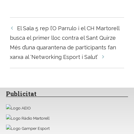
Navegació
El Sala 5 rep l’O Parrulo i el CH Martorell
per
busca el primer lloc contra el Sant Quirze
les
Més d’una quarantena de participants fan
entrades
xarxa al ‘Networking Esport i Salut’
Publicitat