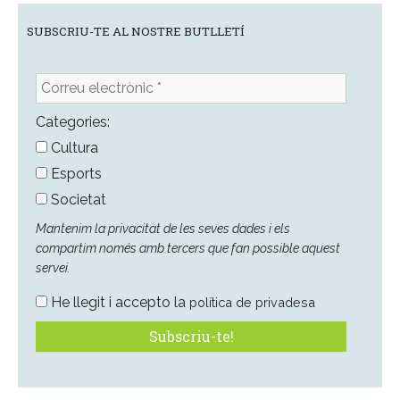
SUBSCRIU-TE AL NOSTRE BUTLLETÍ
Correu
electrònic
*
Categories:
Cultura
Esports
Societat
Mantenim la privacitat de les seves dades i els
compartim només amb tercers que fan possible aquest
servei.
He llegit i accepto la
política de privadesa