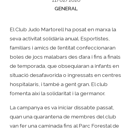
Categories
GENERAL
El Club Judo Martorell ha posat en marxa la
seva activitat solidària anual. Esportistes,
familiars i amics de l’entitat confeccionaran
boles de jocs malabars des d’ara i fins a finals
de temporada, que obsequiaran a infants en
situació desafavorida o ingressats en centres
hospitalaris, i també a gent gran. El club
fomenta així la solidaritat i la germanor.
La campanya es va iniciar dissabte passat,
quan una quarantena de membres del club
van fer una caminada fins al Parc Forestal de