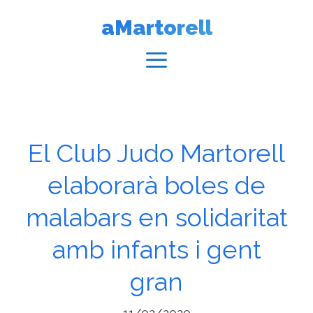
Vés
aMartorell
al
contingut
Menú
El Club Judo Martorell
elaborarà boles de
malabars en solidaritat
amb infants i gent
gran
11/02/2020