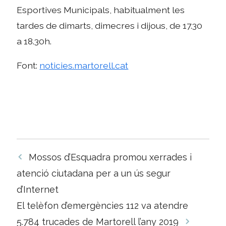
Esportives Municipals, habitualment les
tardes de dimarts, dimecres i dijous, de 17.30
a 18.30h.
Font:
noticies.martorell.cat
Navegació
Mossos d’Esquadra promou xerrades i
per
atenció ciutadana per a un ús segur
les
d’Internet
entrades
El telèfon d’emergències 112 va atendre
5.784 trucades de Martorell l’any 2019