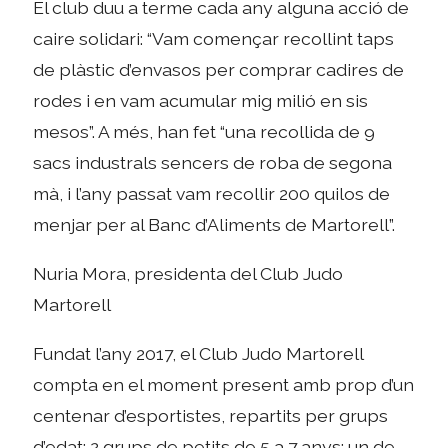
El club duu a terme cada any alguna acció de
caire solidari: “Vam començar recollint taps
de plàstic d’envasos per comprar cadires de
rodes i en vam acumular mig milió en sis
mesos”. A més, han fet “una recollida de 9
sacs industrals sencers de roba de segona
mà, i l’any passat vam recollir 200 quilos de
menjar per al Banc d’Aliments de Martorell”.
Nuria Mora, presidenta del Club Judo
Martorell
Fundat l’any 2017, el Club Judo Martorell
compta en el moment present amb prop d’un
centenar d’esportistes, repartits per grups
d’edat: 2 grups de petits de 5 a 7 anys; un de