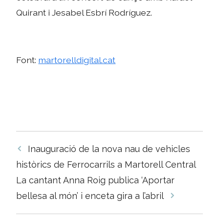
Quirant i Jesabel Esbrí Rodríguez.
Font:
martorelldigital.cat
Navegació
Inauguració de la nova nau de vehicles
per
històrics de Ferrocarrils a Martorell Central
les
La cantant Anna Roig publica ‘Aportar
entrades
bellesa al món’ i enceta gira a l’abril