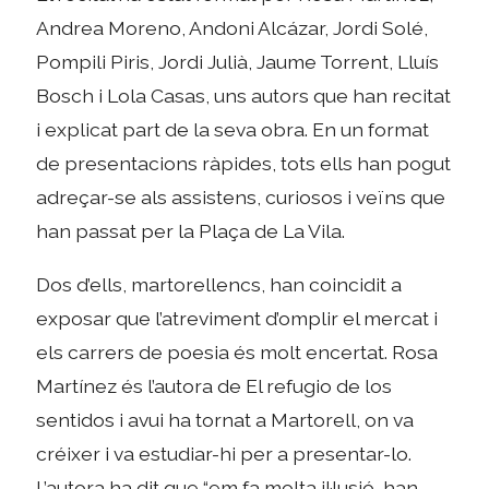
Andrea Moreno, Andoni Alcázar, Jordi Solé,
Pompili Piris, Jordi Julià, Jaume Torrent, Lluís
Bosch i Lola Casas, uns autors que han recitat
i explicat part de la seva obra. En un format
de presentacions ràpides, tots ells han pogut
adreçar-se als assistens, curiosos i veïns que
han passat per la Plaça de La Vila.
Dos d’ells, martorellencs, han coincidit a
exposar que l’atreviment d’omplir el mercat i
els carrers de poesia és molt encertat. Rosa
Martínez és l’autora de El refugio de los
sentidos i avui ha tornat a Martorell, on va
créixer i va estudiar-hi per a presentar-lo.
L’autora ha dit que “em fa molta il·lusió, han