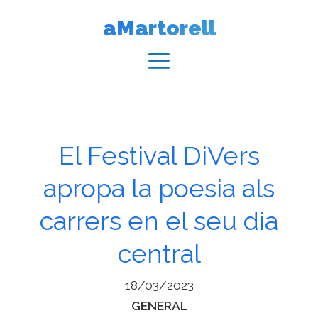
Vés
aMartorell
al
contingut
Menú
El Festival DiVers
apropa la poesia als
carrers en el seu dia
central
18/03/2023
Categories
GENERAL