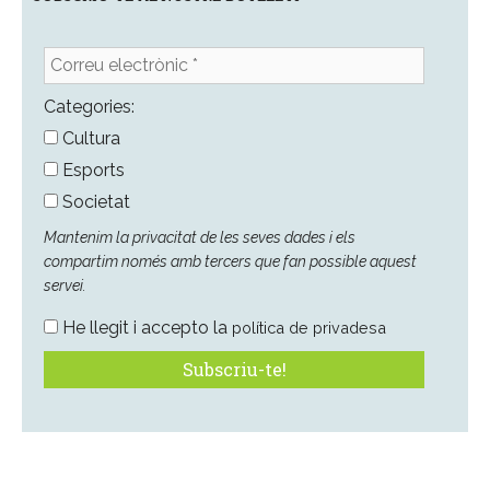
Correu
electrònic
*
Categories:
Cultura
Esports
Societat
Mantenim la privacitat de les seves dades i els
compartim només amb tercers que fan possible aquest
servei.
He llegit i accepto la
política de privadesa