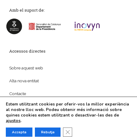
Amb el suport de:
Accessos directes
Sobre aquest web
Alta nova entitat
Contacte
Estem utilitzant cookies per oferir-vos la millor experiència
al nostre lloc web. Podeu obtenir més informació sobre
quines cookies estem utilitzant o desactivar-les des de
ajustos
.
© 2026
Política de privadesa
|
Disseny web
i
Màrketing
Digital
per
aTotArreu.com
Tanca el bàner de galetes RGPD
Accepta
Rebutja