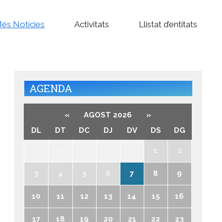
és Notícies
Activitats
Llistat d’entitats
AGENDA
«
AGOST 2026
»
DL
DT
DC
DJ
DV
DS
DG
27
28
29
30
31
1
2
3
4
5
6
7
8
9
10
11
12
13
14
15
16
17
18
19
20
21
22
23