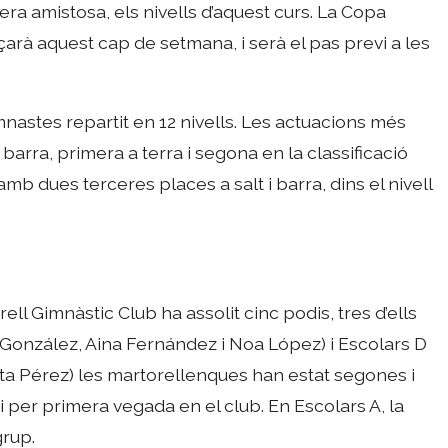
ra amistosa, els nivells d’aquest curs. La Copa
çarà aquest cap de setmana, i serà el pas previ a les
nastes repartit en 12 nivells. Les actuacions més
barra, primera a terra i segona en la classificació
amb dues terceres places a salt i barra, dins el nivell
ell Gimnàstic Club ha assolit cinc podis, tres d’ells
a González, Aina Fernández i Noa López) i Escolars D
rta Pérez) les martorellenques han estat segones i
di per primera vegada en el club. En Escolars A, la
grup.