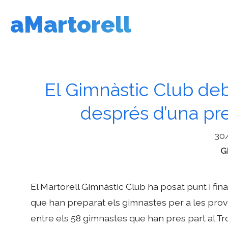
Vés
aMartorell
al
contingut
El Gimnàstic Club deb
després d’una pr
30
C
G
El Martorell Gimnàstic Club ha posat punt i fin
que han preparat els gimnastes per a les pro
entre els 58 gimnastes que han pres part al Tro