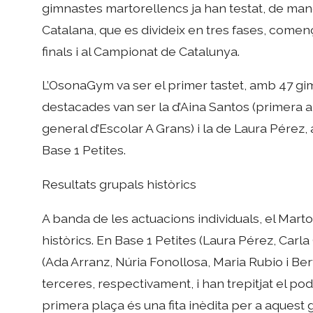
gimnastes martorellencs ja han testat, de mane
Catalana, que es divideix en tres fases, comen
finals i al Campionat de Catalunya.
L’OsonaGym va ser el primer tastet, amb 47 gim
destacades van ser la d’Aina Santos (primera a 
general d’Escolar A Grans) i la de Laura Pérez, 
Base 1 Petites.
Resultats grupals històrics
A banda de les actuacions individuals, el Martor
històrics. En Base 1 Petites (Laura Pérez, Carl
(Ada Arranz, Núria Fonollosa, Maria Rubio i Be
terceres, respectivament, i han trepitjat el po
primera plaça és una fita inèdita per a aquest 