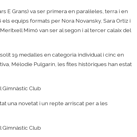
rs E Grans) va ser primera en paral·leles, terra i en
 6 els equips formats per Nora Novansky, Sara Ortiz i
Meritxell Mimó van ser al segon i al tercer calaix del
ssolit 19 medalles en categoria individual i cinc en
iva, Mélodie Pulgarín, les fites històriques han estat
l Gimnàstic Club
at una novetat i un repte arriscat per a les
l Gimnàstic Club