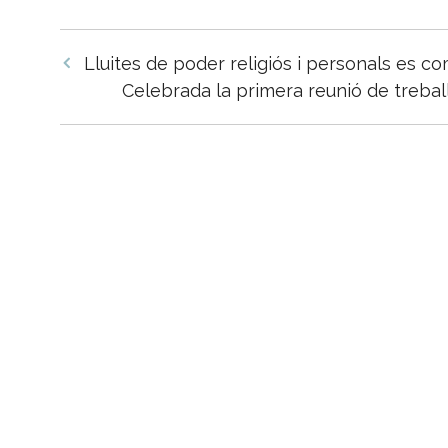
Navegació
Lluites de poder religiós i personals es c
per
Celebrada la primera reunió de treball
les
entrades