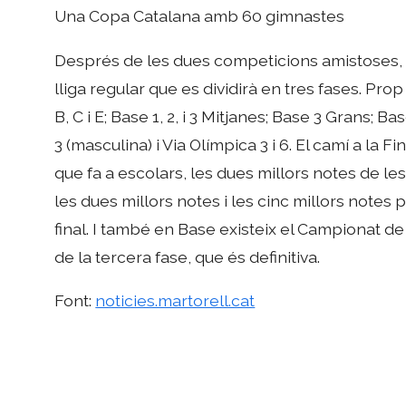
Una Copa Catalana amb 60 gimnastes
Després de les dues competicions amistoses,
lliga regular que es dividirà en tres fases. Pr
B, C i E; Base 1, 2, i 3 Mitjanes; Base 3 Grans; 
3 (masculina) i Via Olímpica 3 i 6. El camí a la 
que fa a escolars, les dues millors notes de les 
les dues millors notes i les cinc millors notes 
final. I també en Base existeix el Campionat d
de la tercera fase, que és definitiva.
Font:
noticies.martorell.cat