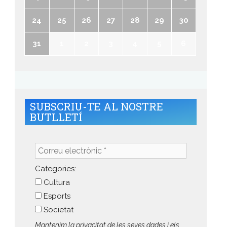
24
25
26
27
28
29
30
31
1
2
3
4
5
6
SUBSCRIU-TE AL NOSTRE
BUTLLETÍ
Correu
electrònic
*
Categories:
Cultura
Esports
Societat
Mantenim la privacitat de les seves dades i els