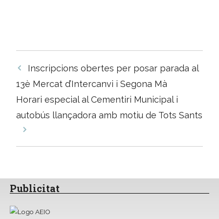
Navegació
Inscripcions obertes per posar parada al
per
13è Mercat d’Intercanvi i Segona Mà
les
Horari especial al Cementiri Municipal i
entrades
autobús llançadora amb motiu de Tots Sants
Publicitat