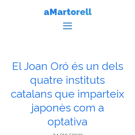
Vés
aMartorell
al
contingut
Menú
El Joan Oró és un dels
quatre instituts
catalans que imparteix
japonès com a
optativa
24/10/2023