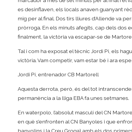
marcador a més de set minuts per al final i el v
es desinflaven, els locals anaven guanyant rèdi
mig per al final. Dos tirs lliures d’Allende va p
pròrroga. En els minuts afegits, cap dels dos e
finalment, la victòria va escapar-se de Martorel
Tal i com ha exposat el tècnic Jordi Pi, els hag
victòria. Vam competir, vam estar bé i ara esper
Jordi Pi, entrenador CB Martorell
Aquesta derrota, però, és del tot intranscende
permanència a la lliga EBA fa unes setmanes.
En waterpolo, l’absolut masculí del CN Martore
en què s’enfronten al CN Banyoles i que enfront
banyolins i la Creu Groga) amb els dos primers