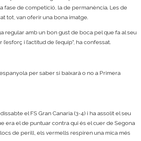
ona fase de competició, la de permanència. Les de
at tot, van oferir una bona imatge.
iga regular amb un bon gust de boca pel que fa al seu
l’esforç i l’actitud de l’equip”, ha confessat.
ó espanyola per saber si baixarà o no a Primera
issabte el FS Gran Canaria (3-4) i ha assolit el seu
 que era el de puntuar contra qui és el cuer de Segona
 llocs de perill, els vermells respiren una mica més