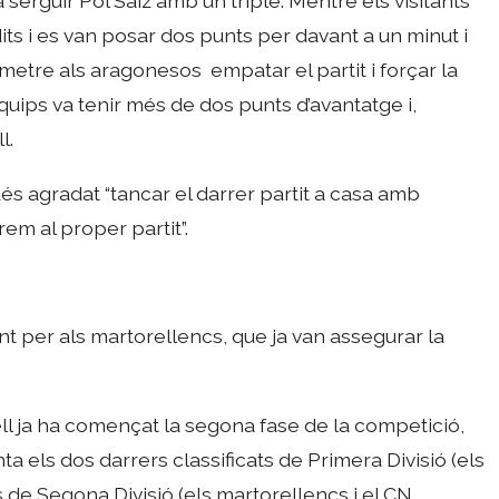
a serguir Pol Saiz amb un triple. Mentre els visitants
ts i es van posar dos punts per davant a un minut i
ermetre als aragonesos empatar el partit i forçar la
quips va tenir més de dos punts d’avantatge i,
l.
ués agradat “tancar el darrer partit a casa amb
em al proper partit”.
nt per als martorellencs, que ja van assegurar la
ll ja ha començat la segona fase de la competició,
a els dos darrers classificats de Primera Divisió (els
 de Segona Divisió (els martorellencs i el CN