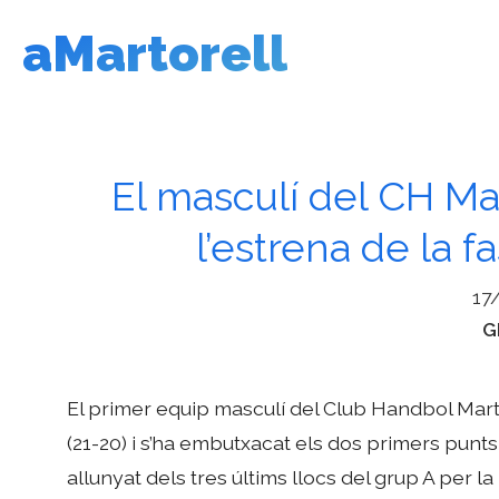
Vés
aMartorell
al
contingut
El masculí del CH Ma
l’estrena de la 
17
C
G
El primer equip masculí del Club Handbol Mart
(21-20) i s’ha embutxacat els dos primers punts
allunyat dels tres últims llocs del grup A per 