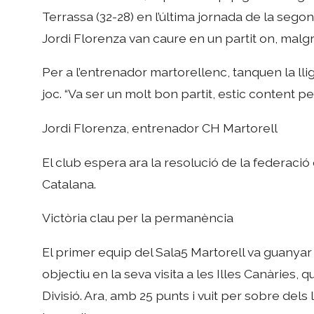
Terrassa (32-28) en l’última jornada de la seg
Jordi Florenza van caure en un partit on, malgr
Per a l’entrenador martorellenc, tanquen la ll
joc. “Va ser un molt bon partit, estic content per 
Jordi Florenza, entrenador CH Martorell
El club espera ara la resolució de la federaci
Catalana.
Victòria clau per la permanència
El primer equip del Sala5 Martorell va guanyar d
objectiu en la seva visita a les Illes Canàries,
Divisió. Ara, amb 25 punts i vuit per sobre dels