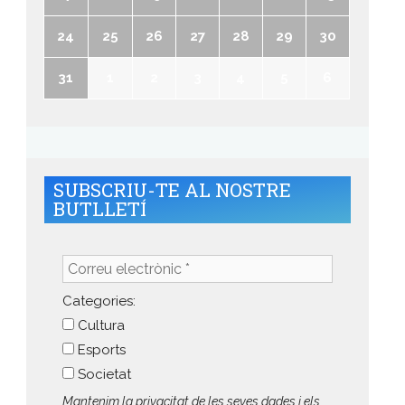
24
25
26
27
28
29
30
31
1
2
3
4
5
6
SUBSCRIU-TE AL NOSTRE
BUTLLETÍ
Correu
electrònic
*
Categories:
Cultura
Esports
Societat
Mantenim la privacitat de les seves dades i els