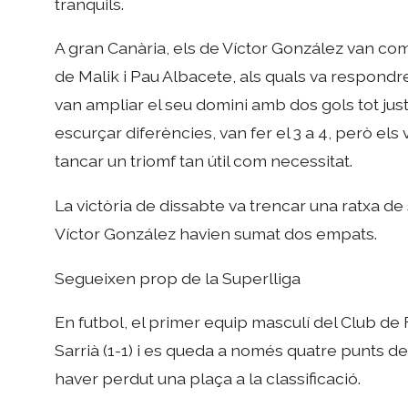
tranquils.
A gran Canària, els de Víctor González van co
de Malik i Pau Albacete, als quals va respondre-
van ampliar el seu domini amb dos gols tot jus
escurçar diferències, van fer el 3 a 4, però el
tancar un triomf tan útil com necessitat.
La victòria de dissabte va trencar una ratxa d
Víctor González havien sumat dos empats.
Segueixen prop de la Superlliga
En futbol, el primer equip masculí del Club de
Sarrià (1-1) i es queda a només quatre punts del
haver perdut una plaça a la classificació.