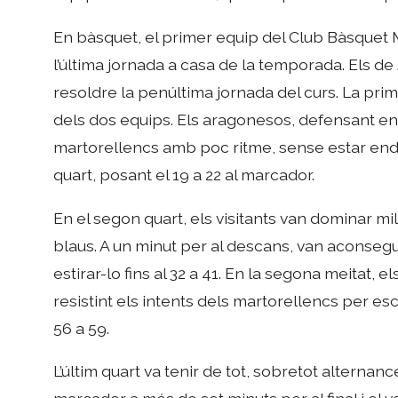
En bàsquet, el primer equip del Club Bàsquet M
l’última jornada a casa de la temporada. Els de
resoldre la penúltima jornada del curs. La pr
dels dos equips. Els aragonesos, defensant en z
martorellencs amb poc ritme, sense estar endol
quart, posant el 19 a 22 al marcador.
En el segon quart, els visitants van dominar mill
blaus. A un minut per al descans, van aconsegu
estirar-lo fins al 32 a 41. En la segona meitat,
resistint els intents dels martorellencs per esc
56 a 59.
L’últim quart va tenir de tot, sobretot alternanc