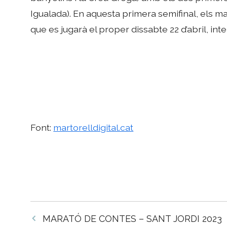
Igualada). En aquesta primera semifinal, els ma
que es jugarà el proper dissabte 22 d’abril, in
Font:
martorelldigital.cat
Navegació
MARATÓ DE CONTES – SANT JORDI 2023