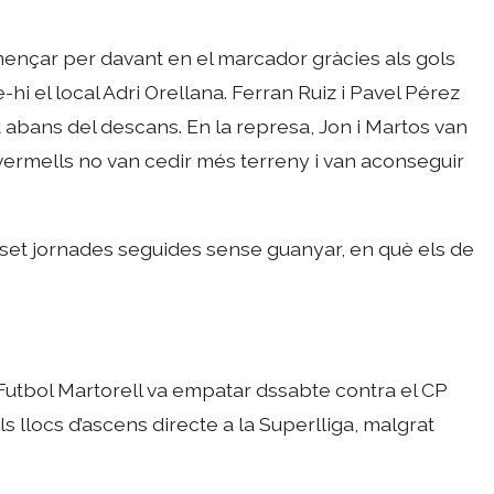
mençar per davant en el marcador gràcies als gols
hi el local Adri Orellana. Ferran Ruiz i Pavel Pérez
t abans del descans. En la represa, Jon i Martos van
s vermells no van cedir més terreny i van aconseguir
e set jornades seguides sense guanyar, en què els de
 Futbol Martorell va empatar dssabte contra el CP
s llocs d’ascens directe a la Superlliga, malgrat