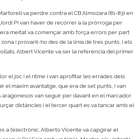
artorell va perdre contra el CB Almozara (81-83) en
 Jordi Pi van haver de recórrer a la pròrroga per
imera meitat va començar amb força errors per part
ona i provant-ho des de la línia de tres punts, i els
lats. Albert Vicente va ser la referència del primer
or el joc i el ritme i van aprofitar les errades dels
ir el màxim avantatge, que era de set punts, i van
 els aragonesos van seguir per davant en el marcador,
urçar distàncies i el tercer quart es va tancar amb el
es a l’electrònic. Alberto Vicente va capgirar el