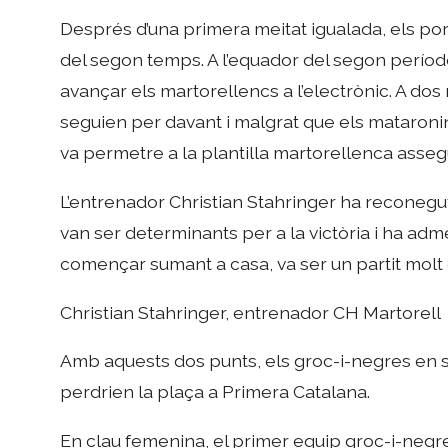
Després d’una primera meitat igualada, els por
del segon temps. A l’equador del segon període,
avançar els martorellencs a l’electrònic. A dos 
seguien per davant i malgrat que els mataronin
va permetre a la plantilla martorellenca asseg
L’entrenador Christian Stahringer ha reconegut q
van ser determinants per a la victòria i ha adm
començar sumant a casa, va ser un partit molt 
Christian Stahringer, entrenador CH Martorell
Amb aquests dos punts, els groc-i-negres en su
perdrien la plaça a Primera Catalana.
En clau femenina, el primer equip groc-i-negr