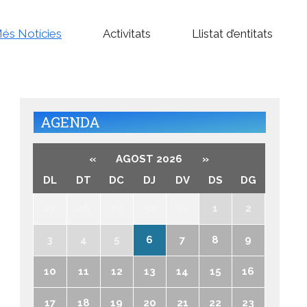
és Notícies
Activitats
Llistat d’entitats
AGENDA
«
AGOST 2026
»
DL
DT
DC
DJ
DV
DS
DG
27
28
29
30
31
1
2
3
4
5
6
7
8
9
10
11
12
13
14
15
16
17
18
19
20
21
22
23