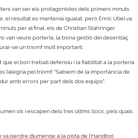
ters van ser els protagonistes dels primers minuts
 el resultat es mantenia igualat, però Enric Utiel va
minuts per al final, els de Christian Stahringer
s van veure porteria, la bona gestió del desenllaç
urar-se un triomf molt important.
ue el bon treball defensiu i la fiabilitat a la porteria
ès l’alegria pel triomf: “Sabíem de la importància de
dur amb errors per part dels dos equips”.
men sis i escapen dels tres últims llocs, pels quals
e va perdre diumenge a la pista de l’Handbol