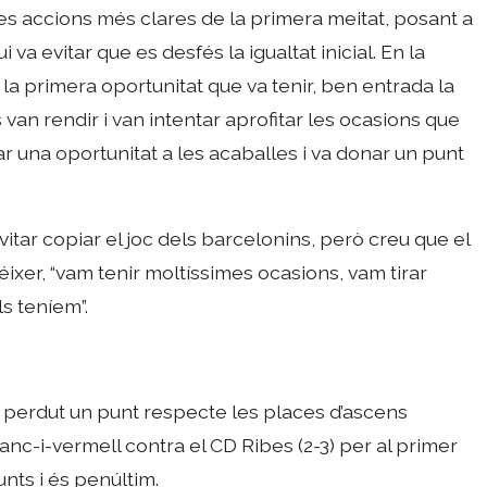
les accions més clares de la primera meitat, posant a
va evitar que es desfés la igualtat inicial. En la
 la primera oportunitat que va tenir, ben entrada la
van rendir i van intentar aprofitar les ocasions que
r una oportunitat a les acaballes i va donar un punt
itar copiar el joc dels barcelonins, però creu que el
ixer, “vam tenir moltíssimes ocasions, vam tirar
s teníem”.
n perdut un punt respecte les places d’ascens
anc-i-vermell contra el CD Ribes (2-3) per al primer
nts i és penúltim.