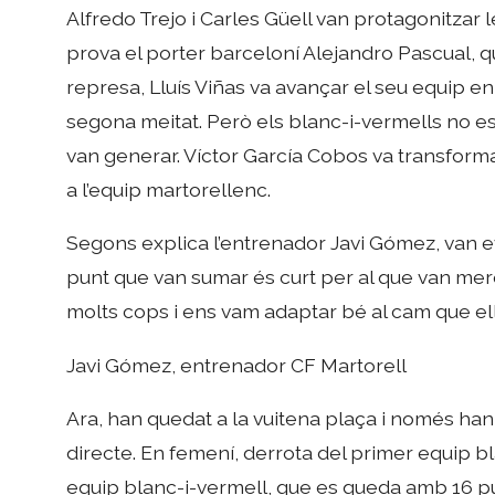
Alfredo Trejo i Carles Güell van protagonitzar 
prova el porter barceloní Alejandro Pascual, qui 
represa, Lluís Viñas va avançar el seu equip en
segona meitat. Però els blanc-i-vermells no es 
van generar. Víctor García Cobos va transforma
a l’equip martorellenc.
Segons explica l’entrenador Javi Gómez, van ev
punt que van sumar és curt per al que van meré
molts cops i ens vam adaptar bé al cam que ell
Javi Gómez, entrenador CF Martorell
Ara, han quedat a la vuitena plaça i només ha
directe. En femení, derrota del primer equip bl
equip blanc-i-vermell, que es queda amb 16 pu