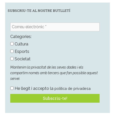
SUBSCRIU-TE AL NOSTRE BUTLLETÍ
Correu
electrònic
*
Categories:
Cultura
Esports
Societat
Mantenim la privacitat de les seves dades i els
compartim només amb tercers que fan possible aquest
servei.
He llegit i accepto la
política de privadesa