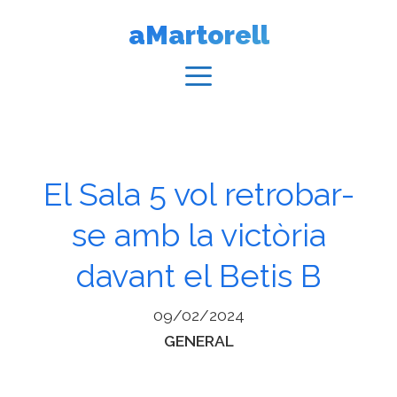
Vés
aMartorell
al
contingut
Menú
El Sala 5 vol retrobar-
se amb la victòria
davant el Betis B
09/02/2024
Categories
GENERAL