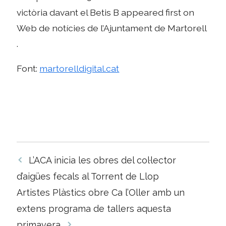
victòria davant el Betis B appeared first on
Web de notícies de l’Ajuntament de Martorell
.
Font:
martorelldigital.cat
Navegació
L’ACA inicia les obres del col·lector
per
d’aigües fecals al Torrent de Llop
les
Artistes Plàstics obre Ca l’Oller amb un
entrades
extens programa de tallers aquesta
primavera