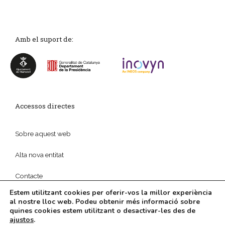
Amb el suport de:
Accessos directes
Sobre aquest web
Alta nova entitat
Contacte
Estem utilitzant cookies per oferir-vos la millor experiència
al nostre lloc web. Podeu obtenir més informació sobre
quines cookies estem utilitzant o desactivar-les des de
ajustos
.
© 2026
Política de privadesa
|
Disseny web
i
Màrketing