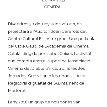
Categories
GENERAL
Divendres 30 de juny, a les 20.00h, es
projectarà a l’Auditori Joan Cererols del
Centre Cultural El sostre groc . Una pel·lícula
del Cicle Gaudí de l’Acadèmia de Cinema
Català, dirigida per Isabel Coixet. L’activitat,
que compta amb el suport de l’associació
Cinema del Diable, s’inclou dins les 2es
Jornades ‘Que visquin les dones! ’ de la
Regidoria d’Igualtat de l’Ajuntament de
Martorell.
L’any 2018 un grup de nou dones van