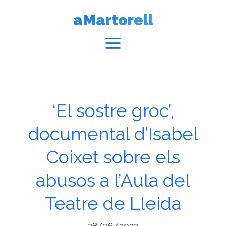
Vés
aMartorell
al
contingut
Menú
‘El sostre groc’,
documental d’Isabel
Coixet sobre els
abusos a l’Aula del
Teatre de Lleida
28/06/2023