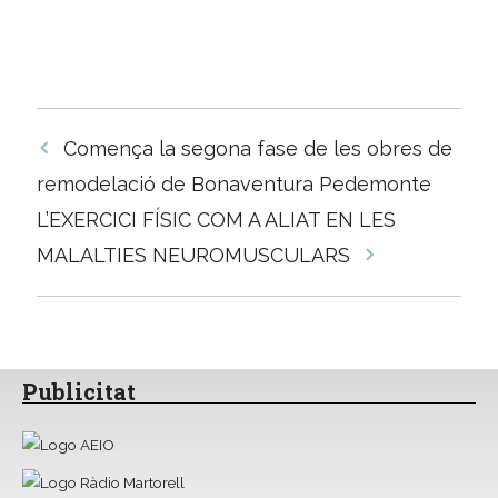
Navegació
Comença la segona fase de les obres de
per
remodelació de Bonaventura Pedemonte
les
L’EXERCICI FÍSIC COM A ALIAT EN LES
entrades
MALALTIES NEUROMUSCULARS
Publicitat