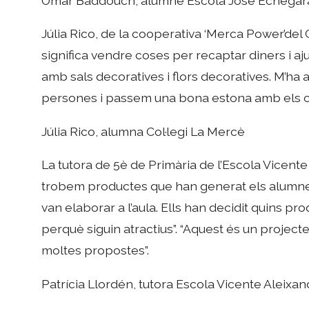
Omar Baddouch, alumne Escola José Echegar
Júlia Rico, de la cooperativa ‘Merca Power’del 
significa vendre coses per recaptar diners i a
amb sals decoratives i flors decoratives. M’ha
persones i passem una bona estona amb els 
Júlia Rico, alumna Col·legi La Mercè
La tutora de 5è de Primària de l’Escola Vicente
trobem productes que han generat els alumnes 
van elaborar a l’aula. Ells han decidit quins p
perquè siguin atractius”. “Aquest és un projecte
moltes propostes”.
Patrícia Llordén, tutora Escola Vicente Aleixa