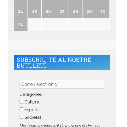
24
25
26
27
28
29
30
31
1
2
3
4
5
6
SUBSCRIU-TE AL NOSTRE
BUTLLETÍ
Correu
electrònic
*
Categories:
Cultura
Esports
Societat
Mantenim la privacitat de les seves dades i els