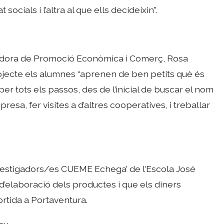
 socials i l’altra al que ells decideixin”.
idora de Promoció Econòmica i Comerç, Rosa
jecte els alumnes “aprenen de ben petits què és
r tots els passos, des de l’inicial de buscar el nom
esa, fer visites a d’altres cooperatives, i treballar
vestigadors/es CUEME Echega’ de l’Escola José
d’elaboració dels productes i que els diners
ortida a Portaventura.