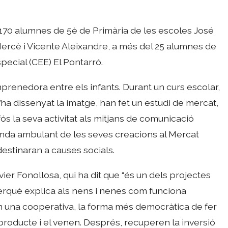
170 alumnes de 5è de Primària de les escoles José
ercè i Vicente Aleixandre, a més del 25 alumnes de
ecial (CEE) El Pontarró.
emprenedora entre els infants. Durant un curs escolar,
n’ha dissenyat la imatge, han fet un estudi de mercat,
ós la seva activitat als mitjans de comunicació
venda ambulant de les seves creacions al Mercat
estinaran a causes socials.
vier Fonollosa, qui ha dit que “és un dels projectes
rquè explica als nens i nenes com funciona
en una cooperativa, la forma més democràtica de fer
 producte i el venen. Després, recuperen la inversió