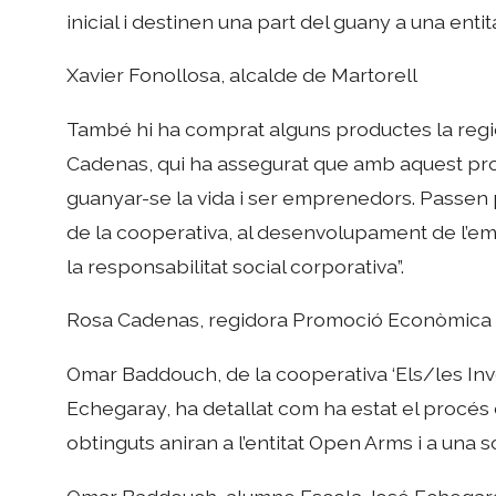
inicial i destinen una part del guany a una entitat
Xavier Fonollosa, alcalde de Martorell
També hi ha comprat alguns productes la reg
Cadenas, qui ha assegurat que amb aquest pro
guanyar-se la vida i ser emprenedors. Passen pe
de la cooperativa, al desenvolupament de l’empr
la responsabilitat social corporativa”.
Rosa Cadenas, regidora Promoció Econòmica
Omar Baddouch, de la cooperativa ‘Els/les In
Echegaray, ha detallat com ha estat el procés 
obtinguts aniran a l’entitat Open Arms i a una s