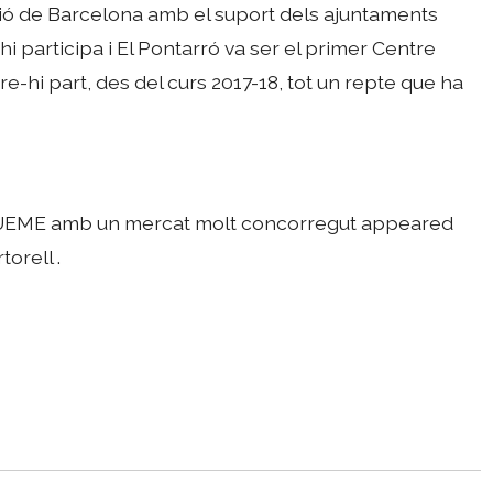
ió de Barcelona amb el suport dels ajuntaments
 hi participa i El Pontarró va ser el primer Centre
e-hi part, des del curs 2017-18, tot un repte que ha
CUEME amb un mercat molt concorregut appeared
orell .