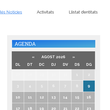
és Notícies
Activitats
Llistat d’entitats
AGENDA
«
AGOST 2026
»
DL
DT
DC
DJ
DV
DS
DG
27
28
29
30
31
1
2
3
4
5
6
7
8
9
10
11
12
13
14
15
16
17
18
19
20
21
22
23