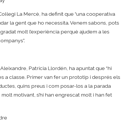
ay
Col·legi La Mercè, ha definit que “una cooperativa
judar la gent que ho necessita. Venem sabons, pots
 agradat molt l’experiència perquè ajudem a les
companys”.
 Aleixandre, Patricia Llordén, ha apuntat que “hi
a classe. Primer van fer un prototip i després els
roductes, quins preus i com posar-los a la parada
 molt motivant, s’hi han engrescat molt i han fet
ndre