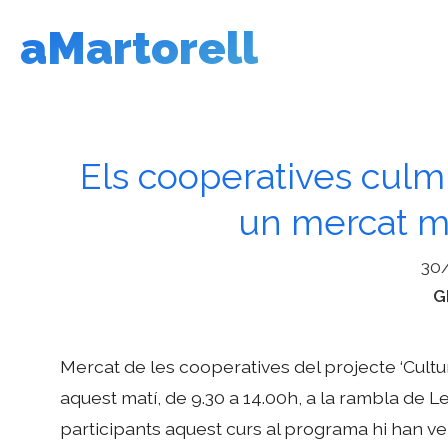
Vés
aMartorell
al
contingut
Els cooperatives cu
un mercat m
30
C
G
Mercat de les cooperatives del projecte ‘Cultu
aquest matí, de 9.30 a 14.00h, a la rambla de L
participants aquest curs al programa hi han ve