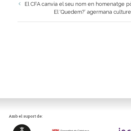
Navegació
El CFA canvia el seu nom en homenatge pò
per
El ‘Quedem?’ agermana cultures
les
entrades
Amb el suport de: