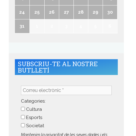
24
25
26
27
28
29
30
31
1
2
3
4
5
6
SUBSCRIU-TE AL NOSTRE
BUTLLETÍ
Correu
electrònic
*
Categories:
Cultura
Esports
Societat
Mantenim la privacitat de les seves dades i els