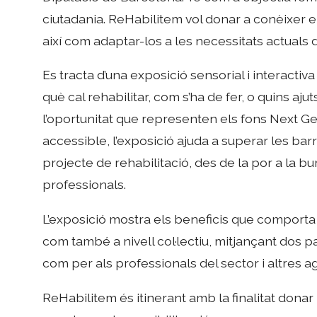
ciutadania. ReHabilitem vol donar a conèixer e
així com adaptar-los a les necessitats actuals d
Es tracta d’una exposició sensorial i interact
què cal rehabilitar, com s’ha de fer, o quins aj
l’oportunitat que representen els fons Next Ge
accessible, l’exposició ajuda a superar les ba
projecte de rehabilitació, des de la por a la b
professionals.
L’exposició mostra els beneficis que comporta la 
com també a nivell col·lectiu, mitjançant dos pa
com per als professionals del sector i altres a
ReHabilitem és itinerant amb la finalitat donar i