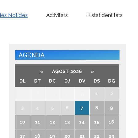
és Notícies
Activitats
Llistat d’entitats
AGENDA
«
AGOST 2026
»
DL
DT
DC
DJ
DV
DS
DG
27
28
29
30
31
1
2
3
4
5
6
7
8
9
10
11
12
13
14
15
16
17
18
19
20
21
22
23