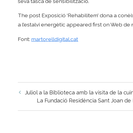
seva tasca de sensibilització.
The post Exposició ‘Rehabilitem’ dona a conèi
a l’estalvi energètic appeared first on Web de 
Font:
martorelldigital.cat
Navegació
Juliol a la Biblioteca amb la visita de la cu
per
La Fundació Residència Sant Joan de 
les
entrades