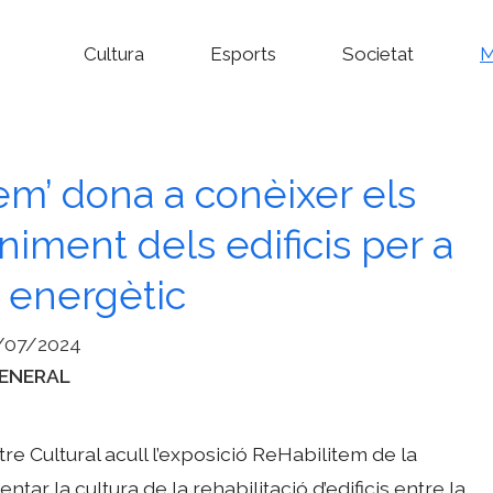
Cultura
Esports
Societat
M
em’ dona a conèixer els
iment dels edificis per a
vi energètic
/07/2024
ategories
ENERAL
tre Cultural acull l’exposició ReHabilitem de la
ar la cultura de la rehabilitació d’edificis entre la