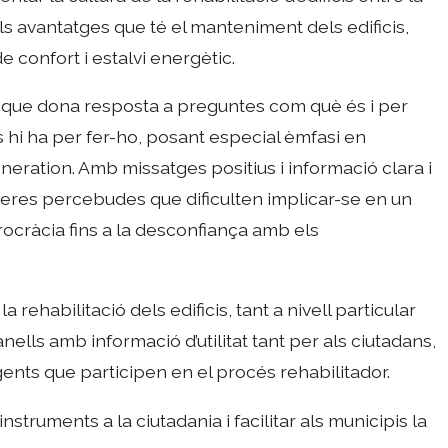
ls avantatges que té el manteniment dels edificis,
e confort i estalvi energètic.
iva que dona resposta a preguntes com què és i per
uts hi ha per fer-ho, posant especial èmfasi en
neration. Amb missatges positius i informació clara i
rreres percebudes que dificulten implicar-se en un
urocràcia fins a la desconfiança amb els
rehabilitació dels edificis, tant a nivell particular
nells amb informació d’utilitat tant per als ciutadans,
gents que participen en el procés rehabilitador.
nstruments a la ciutadania i facilitar als municipis la