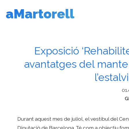
Vés
aMartorell
al
contingut
Exposició ‘Rehabilit
avantatges del manten
l’estal
01
C
G
Durant aquest mes de juliol, el vestíbul del Cen
Diputació de Barcelona. Té com a objectiu foment