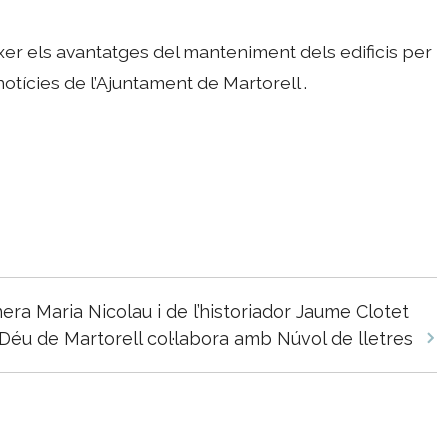
xer els avantatges del manteniment dels edificis per
notícies de l’Ajuntament de Martorell .
inera Maria Nicolau i de l’historiador Jaume Clotet
Déu de Martorell col·labora amb Núvol de lletres