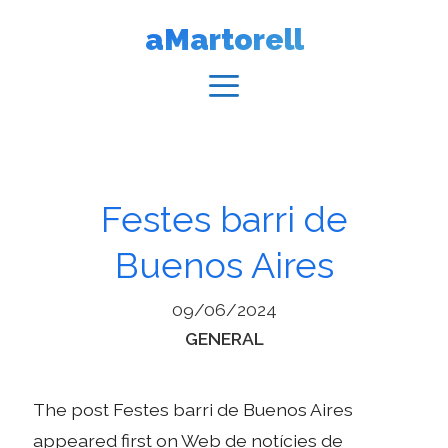
Vés
aMartorell
al
contingut
Menú
Festes barri de
Buenos Aires
09/06/2024
Categories
GENERAL
The post Festes barri de Buenos Aires
appeared first on Web de notícies de