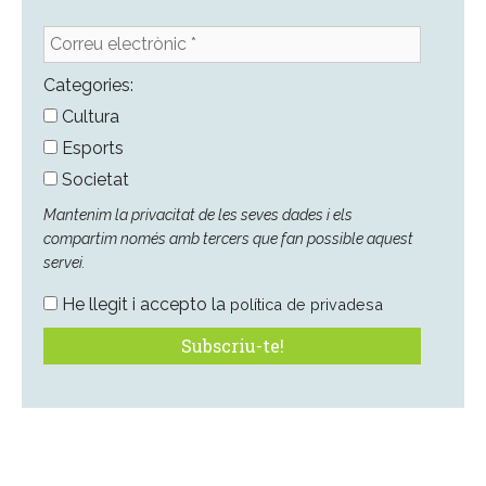
Correu
electrònic
*
Categories:
Cultura
Esports
Societat
Mantenim la privacitat de les seves dades i els
compartim només amb tercers que fan possible aquest
servei.
He llegit i accepto la
política de privadesa