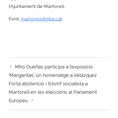
l’Ajuntament de Martorell .
Font:
martorelldigital.cat
Navegació
Mho Dueñas participa a l’exposició
per
‘Margaritas’, un homenatge a Velázquez
les
Forta abstenció i triomf socialista a
entrades
Martorell en les eleccions al Parlament
Europeu