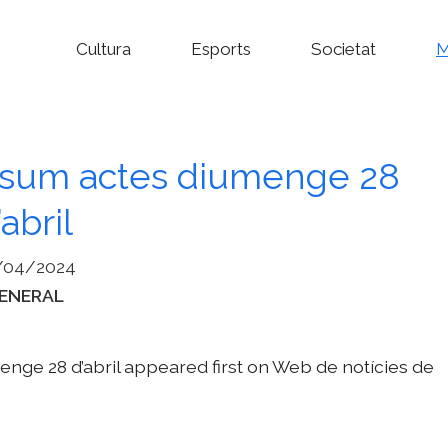
Cultura
Esports
Societat
M
Resum actes diumenge 28
’abril
/04/2024
ategories
ENERAL
nge 28 d’abril appeared first on Web de notícies de