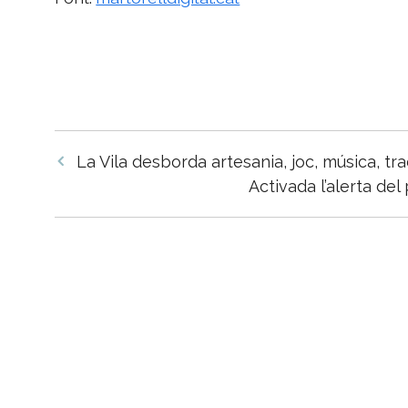
Navegació
La Vila desborda artesania, joc, música, trad
per
Activada l’alerta de
les
entrades