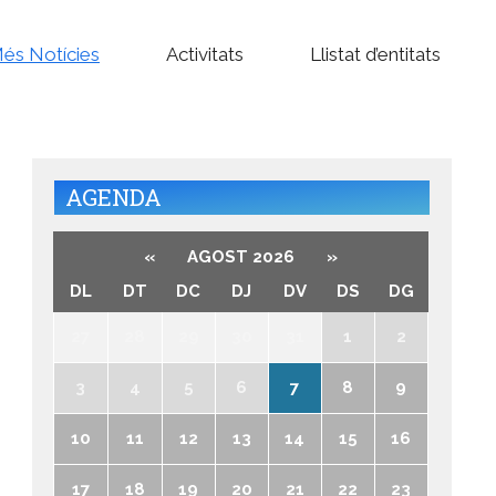
és Notícies
Activitats
Llistat d’entitats
AGENDA
«
AGOST 2026
»
DL
DT
DC
DJ
DV
DS
DG
27
28
29
30
31
1
2
3
4
5
6
7
8
9
10
11
12
13
14
15
16
17
18
19
20
21
22
23