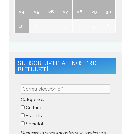
24
25
26
27
28
29
30
31
1
2
3
4
5
6
SUBSCRIU-TE AL NOSTRE
BUTLLETÍ
Correu
electrònic
*
Categories:
Cultura
Esports
Societat
Mantenim la privacitat de les seves dades i els