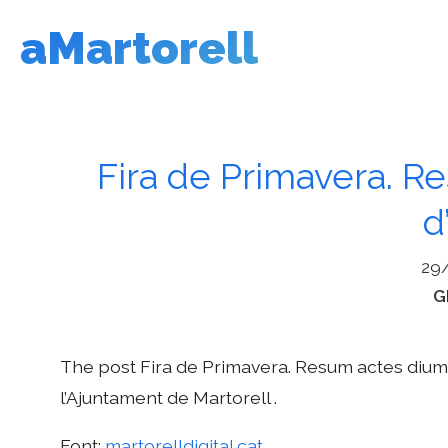
Vés
aMartorell
al
contingut
Fira de Primavera. 
d
29
C
G
The post Fira de Primavera. Resum actes diume
l’Ajuntament de Martorell .
Font:
martorelldigital.cat