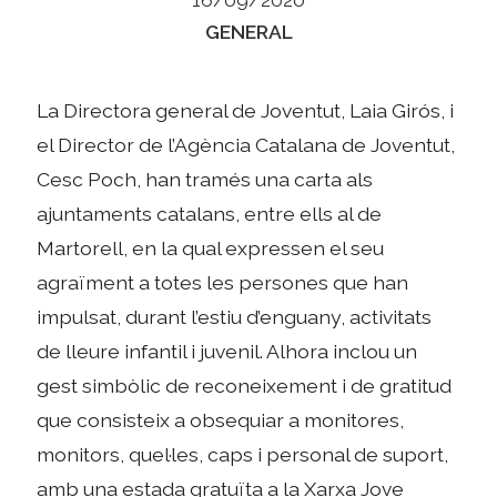
Categories
GENERAL
La Directora general de Joventut, Laia Girós, i
el Director de l’Agència Catalana de Joventut,
Cesc Poch, han tramés una carta als
ajuntaments catalans, entre ells al de
Martorell, en la qual expressen el seu
agraïment a totes les persones que han
impulsat, durant l’estiu d’enguany, activitats
de lleure infantil i juvenil. Alhora inclou un
gest simbòlic de reconeixement i de gratitud
que consisteix a obsequiar a monitores,
monitors, quel·les, caps i personal de suport,
amb una estada gratuïta a la Xarxa Jove