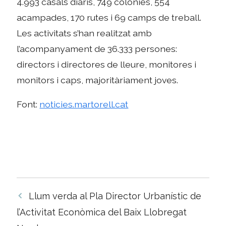
4.993 casals diaris, 749 colònies, 554
acampades, 170 rutes i 69 camps de treball.
Les activitats s’han realitzat amb
l’acompanyament de 36.333 persones:
directors i directores de lleure, monitores i
monitors i caps, majoritàriament joves.
Font:
noticies.martorell.cat
Navegació
Llum verda al Pla Director Urbanístic de
per
l’Activitat Econòmica del Baix Llobregat
les