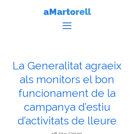
Vés
aMartorell
al
contingut
Menú
La Generalitat agraeix
als monitors el bon
funcionament de la
campanya d’estiu
d’activitats de lleure
16/09/2020