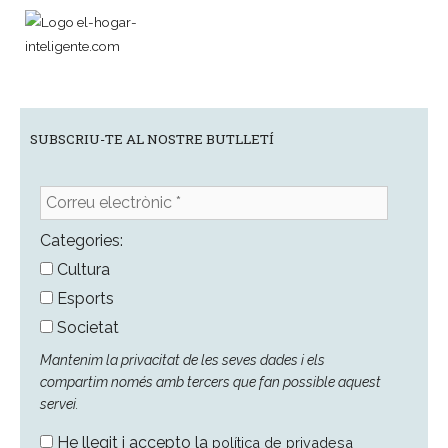
SUBSCRIU-TE AL NOSTRE BUTLLETÍ
Correu
electrònic
*
Categories:
Cultura
Esports
Societat
Mantenim la privacitat de les seves dades i els
compartim només amb tercers que fan possible aquest
servei.
He llegit i accepto la
política de privadesa