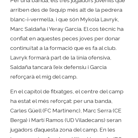
Per una banda, els tres jugadors juvenils que
arriben des de l’equip més alt de la pedrera
blanc-i-vermella, i que són Mykola Lavryk,
Marc Saldaña i Yeray Garcia. El cos tècnic ha
confiat en aquestes peces joves per donar
continuïtat a la formació que es fa al club.
Lavryk formarà part de la línia ofensiva,
Saldaña tancarà l’eix defensiu i Garcia
reforçarà el mig del camp.
En el capítol de fitxatges, el centre del camp
ha estat el més reforçat: per una banda,
Carles Güell (FC Martinenc), Marc Serra (CE
Berga) i Martí Ramos (UD Viladecans) seran
jugadors d’aquesta zona del camp. En les