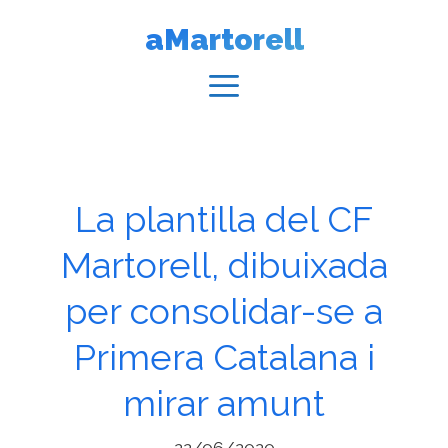
Vés
aMartorell
al
contingut
Menú
La plantilla del CF
Martorell, dibuixada
per consolidar-se a
Primera Catalana i
mirar amunt
22/06/2020