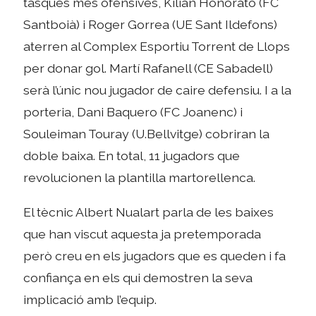
tasques més ofensives, Kilian Honorato (FC
Santboià) i Roger Gorrea (UE Sant Ildefons)
aterren al Complex Esportiu Torrent de Llops
per donar gol. Martí Rafanell (CE Sabadell)
serà l’únic nou jugador de caire defensiu. I a la
porteria, Dani Baquero (FC Joanenc) i
Souleiman Touray (U.Bellvitge) cobriran la
doble baixa. En total, 11 jugadors que
revolucionen la plantilla martorellenca.
El tècnic Albert Nualart parla de les baixes
que han viscut aquesta ja pretemporada
però creu en els jugadors que es queden i fa
confiança en els qui demostren la seva
implicació amb l’equip.