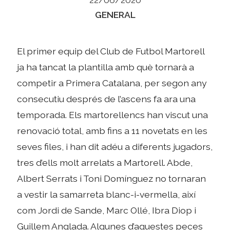
Categories
GENERAL
El primer equip del Club de Futbol Martorell
ja ha tancat la plantilla amb què tornarà a
competir a Primera Catalana, per segon any
consecutiu després de l’ascens fa ara una
temporada. Els martorellencs han viscut una
renovació total, amb fins a 11 novetats en les
seves files, i han dit adéu a diferents jugadors,
tres d’ells molt arrelats a Martorell. Abde,
Albert Serrats i Toni Domínguez no tornaran
a vestir la samarreta blanc-i-vermella, així
com Jordi de Sande, Marc Ollé, Ibra Diop i
Guillem Anglada. Algunes d’aquestes peces