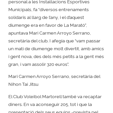
personal a les Instal·lacions Esportives
Municipals, fa “diversos entrenaments
solidaris al llarg de l’any, i el d’aquest
diumenge era en favor de La Marató”,
apuntava Mari Carmen Arroyo Serrano,
secretària del club. I afegia que “vam passar
un matí de diumenge molt divertit, amb amics
i gent nova, des dels més petits a la gent més
gran, i vam assolir 320 euros”.
Mari Carmen Arroyo Serrano, secretària del
Nihon Tai Jitsu
El Club Voleibol Martorell també va recaptar
diners. En va aconseguir 205, tot i que la
presentació dels seus equips -prevista pel