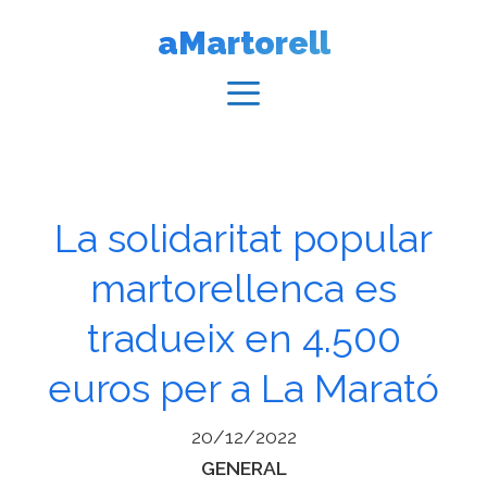
Vés
aMartorell
al
contingut
Menú
La solidaritat popular
martorellenca es
tradueix en 4.500
euros per a La Marató
20/12/2022
Categories
GENERAL