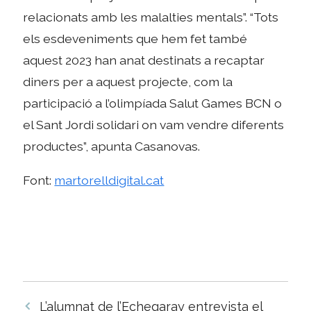
relacionats amb les malalties mentals”. “Tots
els esdeveniments que hem fet també
aquest 2023 han anat destinats a recaptar
diners per a aquest projecte, com la
participació a l’olimpíada Salut Games BCN o
el Sant Jordi solidari on vam vendre diferents
productes”, apunta Casanovas.
Font:
martorelldigital.cat
Navegació
L’alumnat de l’Echegaray entrevista el