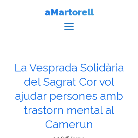
Vés
aMartorell
al
contingut
Menú
La Vesprada Solidària
del Sagrat Cor vol
ajudar persones amb
trastorn mental al
Camerun
14/06/2023