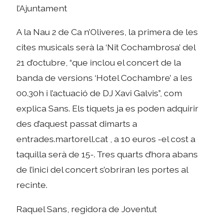
l’Ajuntament
A la Nau 2 de Ca n’Oliveres, la primera de les
cites musicals serà la ‘Nit Cochambrosa’ del
21 d’octubre, “que inclou el concert de la
banda de versions ‘Hotel Cochambre’ a les
00.30h i l’actuació de DJ Xavi Galvis”, com
explica Sans. Els tiquets ja es poden adquirir
des d’aquest passat dimarts a
entrades.martorell.cat , a 10 euros -el cost a
taquilla serà de 15-. Tres quarts d’hora abans
de l’inici del concert s’obriran les portes al
recinte.
Raquel Sans, regidora de Joventut