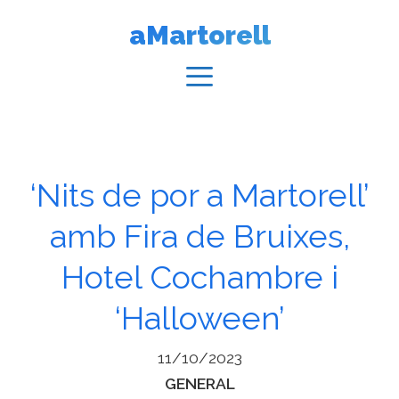
Vés
aMartorell
al
contingut
Menú
‘Nits de por a Martorell’
amb Fira de Bruixes,
Hotel Cochambre i
‘Halloween’
11/10/2023
Categories
GENERAL