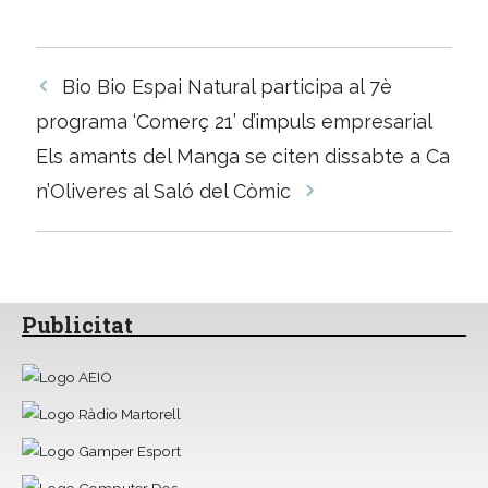
Navegació
Bio Bio Espai Natural participa al 7è
per
programa ‘Comerç 21’ d’impuls empresarial
les
Els amants del Manga se citen dissabte a Ca
entrades
n’Oliveres al Saló del Còmic
Publicitat