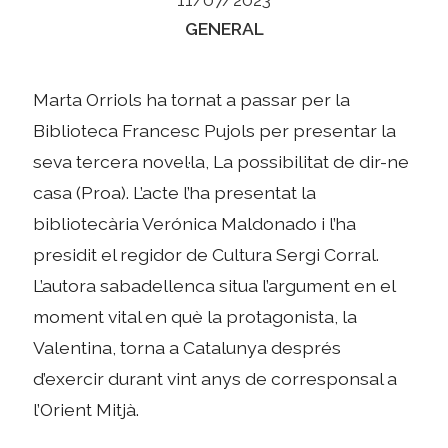
Categories
GENERAL
Marta Orriols ha tornat a passar per la
Biblioteca Francesc Pujols per presentar la
seva tercera novel·la, La possibilitat de dir-ne
casa (Proa). L’acte l’ha presentat la
bibliotecària Verónica Maldonado i l’ha
presidit el regidor de Cultura Sergi Corral.
L’autora sabadellenca situa l’argument en el
moment vital en què la protagonista, la
Valentina, torna a Catalunya després
d’exercir durant vint anys de corresponsal a
l’Orient Mitjà.