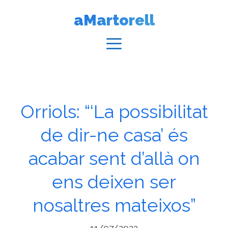
Vés
aMartorell
al
contingut
Menú
Orriols: “‘La possibilitat
de dir-ne casa’ és
acabar sent d’allà on
ens deixen ser
nosaltres mateixos”
11/07/2023