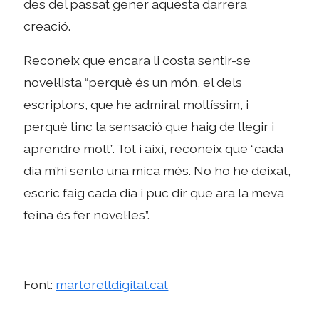
des del passat gener aquesta darrera
creació.
Reconeix que encara li costa sentir-se
novel·lista “perquè és un món, el dels
escriptors, que he admirat moltíssim, i
perquè tinc la sensació que haig de llegir i
aprendre molt”. Tot i així, reconeix que “cada
dia m’hi sento una mica més. No ho he deixat,
escric faig cada dia i puc dir que ara la meva
feina és fer novel·les”.
Font:
martorelldigital.cat