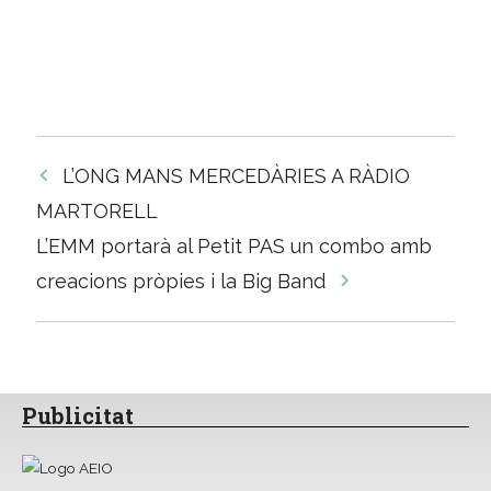
Navegació
L’ONG MANS MERCEDÀRIES A RÀDIO
per
MARTORELL
les
L’EMM portarà al Petit PAS un combo amb
entrades
creacions pròpies i la Big Band
Publicitat