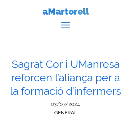
Vés
aMartorell
al
contingut
Menú
Sagrat Cor i UManresa
reforcen l’aliança per a
la formació d’infermers
03/07/2024
Categories
GENERAL