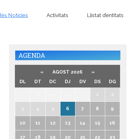
és Notícies
Activitats
Llistat d’entitats
AGENDA
«
AGOST 2026
»
DL
DT
DC
DJ
DV
DS
DG
27
28
29
30
31
1
2
3
4
5
6
7
8
9
10
11
12
13
14
15
16
17
18
19
20
21
22
23