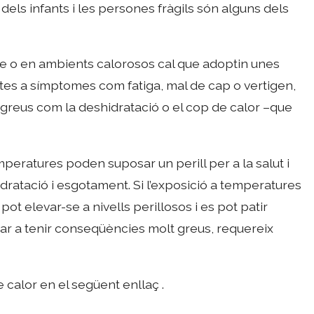
ra dels infants i les persones fràgils són alguns dels
iure o en ambients calorosos cal que adoptin unes
ntes a símptomes com fatiga, mal de cap o vertigen,
reus com la deshidratació o el cop de calor –que
mperatures poden suposar un perill per a la salut i
dratació i esgotament. Si l’exposició a temperatures
ot elevar-se a nivells perillosos i es pot patir
ibar a tenir conseqüències molt greus, requereix
 calor en el següent enllaç .