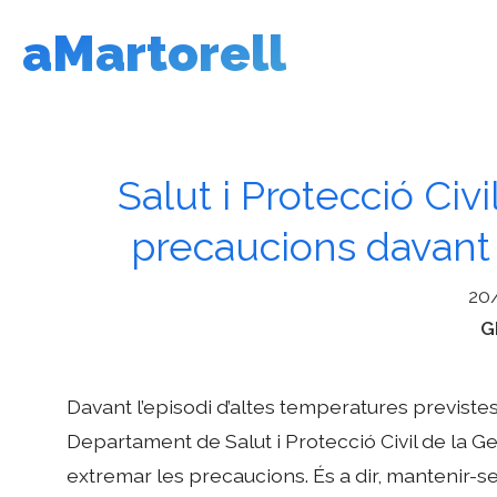
Vés
aMartorell
al
contingut
Salut i Protecció Ci
precaucions davant 
20
C
G
Davant l’episodi d’altes temperatures previstes
Departament de Salut i Protecció Civil de la 
extremar les precaucions. És a dir, mantenir-se 