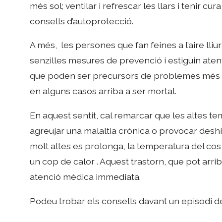
més sol; ventilar i refrescar les llars i tenir cu
consells d’autoprotecció.
A més, les persones que fan feines a l’aire ll
senzilles mesures de prevenció i estiguin ate
que poden ser precursors de problemes més g
en alguns casos arriba a ser mortal.
En aquest sentit, cal remarcar que les altes te
agreujar una malaltia crònica o provocar deshi
molt altes es prolonga, la temperatura del cos p
un cop de calor . Aquest trastorn, que pot arr
atenció mèdica immediata.
Podeu trobar els consells davant un episodi de