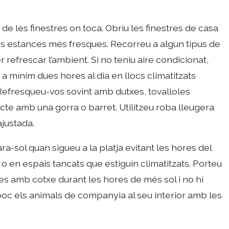
de les finestres on toca. Obriu les finestres de casa
 les estances més fresques. Recorreu a algun tipus de
r refrescar l’ambient. Si no teniu aire condicionat,
a mínim dues hores al dia en llocs climatitzats
 Refresqueu-vos sovint amb dutxes, tovalloles
ecte amb una gorra o barret. Utilitzeu roba lleugera
ajustada.
a-sol quan sigueu a la platja evitant les hores del
o en espais tancats que estiguin climatitzats. Porteu
tes amb cotxe durant les hores de més sol i no hi
mpoc els animals de companyia al seu interior amb les