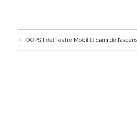
Navegació
OOPS!! del Teatre Mòbil
El camí de l’ascen
per
les
entrades