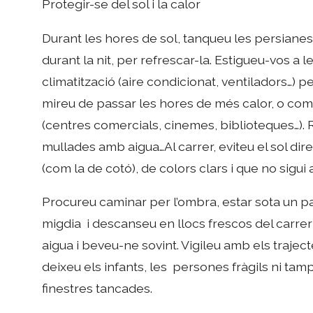
Protegir-se del sol i la calor
Durant les hores de sol, tanqueu les persianes 
durant la nit, per refrescar-la. Estigueu-vos a
climatització (aire condicionat, ventiladors…) pe
mireu de passar les hores de més calor, o com 
(centres comercials, cinemes, biblioteques…).
mullades amb aigua…Al carrer, eviteu el sol dir
(com la de cotó), de colors clars i que no sigui 
Procureu caminar per l’ombra, estar sota un par
migdia i descanseu en llocs frescos del carrer 
aigua i beveu-ne sovint. Vigileu amb els trajec
deixeu els infants, les persones fràgils ni ta
finestres tancades.