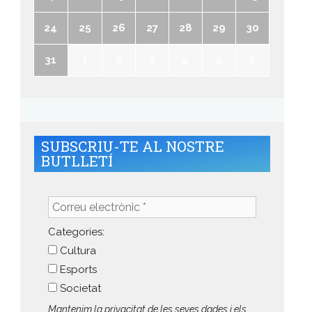
24
25
26
27
28
29
30
31
1
2
3
4
5
6
SUBSCRIU-TE AL NOSTRE
BUTLLETÍ
Correu
electrònic
*
Categories:
Cultura
Esports
Societat
Mantenim la privacitat de les seves dades i els