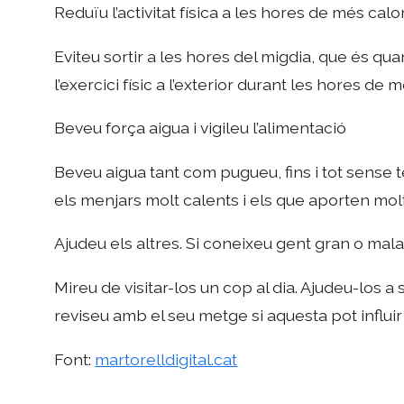
Reduïu l’activitat física a les hores de més calo
Eviteu sortir a les hores del migdia, que és qua
l’exercici físic a l’exterior durant les hores de m
Beveu força aigua i vigileu l’alimentació
Beveu aigua tant com pugueu, fins i tot sense 
els menjars molt calents i els que aporten molt
Ajudeu els altres. Si coneixeu gent gran o mala
Mireu de visitar-los un cop al dia. Ajudeu-los 
reviseu amb el seu metge si aquesta pot influir e
Font:
martorelldigital.cat