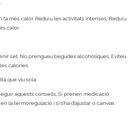
r
n fa més calor. Reduïu les activitats intenses. Reduïu
és calor.
tenir set. No prengueu begudes alcohòliques. Eviteu
es calories.
lta que viu sola
a seguir aquests consells. Si prenen medicació,
n la termoregulació i si s’ha d’ajustar o canviar.