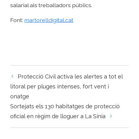
salarial als treballadors públics.
Font:
martorelldigital.cat
Navegació
Protecció Civil activa les alertes a tot el
per
litoral per pluges intenses, fort vent i
les
onatge
entrades
Sortejats els 130 habitatges de protecció
oficial en règim de lloguer a La Sínia