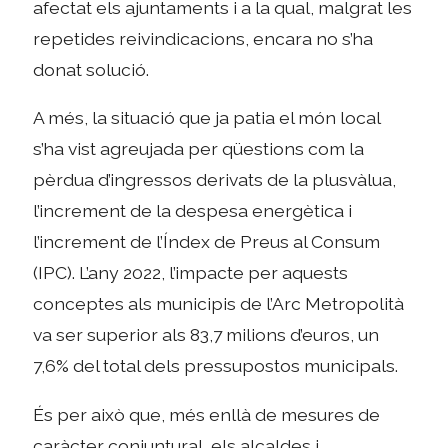
afectat els ajuntaments i a la qual, malgrat les
repetides reivindicacions, encara no s’ha
donat solució.
A més, la situació que ja patia el món local
s’ha vist agreujada per qüestions com la
pèrdua d’ingressos derivats de la plusvàlua,
l’increment de la despesa energètica i
l’increment de l’Índex de Preus al Consum
(IPC). L’any 2022, l’impacte per aquests
conceptes als municipis de l’Arc Metropolità
va ser superior als 83,7 milions d’euros, un
7,6% del total dels pressupostos municipals.
És per això que, més enllà de mesures de
caràcter conjuntural, els alcaldes i