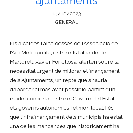
ajuntaments
19/10/2023
Categories
GENERAL
Els alcaldes i alcaldesses de l’Associació de
l’Arc Metropolità, entre ells l’alcalde de
Martorell, Xavier Fonollosa, alerten sobre la
necessitat urgent de millorar el finançament
dels Ajuntaments, un repte que s’hauria
d’abordar al més aviat possible partint d’un
model concertat entre el Govern de l’Estat,
els governs autonòmics i el món local. I és
que l’infrafinançament dels municipis ha estat
una de les mancances que històricament ha