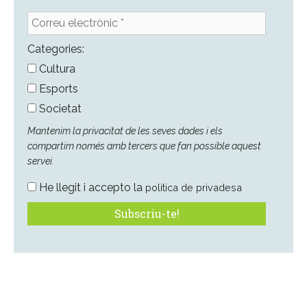
Correu
electrònic
*
Categories:
Cultura
Esports
Societat
Mantenim la privacitat de les seves dades i els
compartim només amb tercers que fan possible aquest
servei.
He llegit i accepto la
política de privadesa