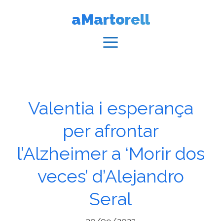
Vés
aMartorell
al
contingut
Menú
Valentia i esperança
per afrontar
l’Alzheimer a ‘Morir dos
veces’ d’Alejandro
Seral
30/09/2023