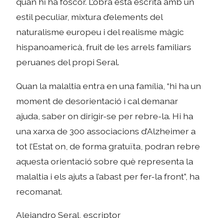
quan hi ha foscor. L’obra està escrita amb un
estil peculiar, mixtura d’elements del
naturalisme europeu i del realisme màgic
hispanoamericà, fruit de les arrels familiars
peruanes del propi Seral.
Quan la malaltia entra en una família, “hi ha un
moment de desorientació i cal demanar
ajuda, saber on dirigir-se per rebre-la. Hi ha
una xarxa de 300 associacions d’Alzheimer a
tot l’Estat on, de forma gratuïta, podran rebre
aquesta orientació sobre què representa la
malaltia i els ajuts a l’abast per fer-la front”, ha
recomanat.
Alejandro Seral, escriptor