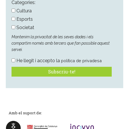
*
Categories:
Cultura
Esports
Societat
Mantenim la privacitat de les seves dades i els
compartim només amb tercers que fan possible aquest
servei.
He llegit i accepto la
política de privadesa
Amb el suport de: