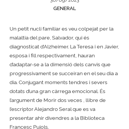
Categories
GENERAL
Un petit nucli familiar es veu colpejat per la
malaltia del pare, Salvador, qui és
diagnosticat d’Alzheimer. La Teresa i en Javier,
esposa i fill respectivament, hauran
d’adaptar-se a la dimensió dels canvis que
progressivament se succeiran en el seu dia a
dia. Conjugant moments tendres i severs
dotats d’una gran càrrega emocional. És
l’argument de Morir dos veces , llibre de
l’escriptor Alejandro Seral que es va
presentar ahir divendres a la Biblioteca
Francesc Pujols.