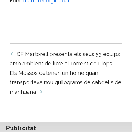
Font:
martorelldigital.cat
Navegació
CF Martorell presenta els seus 53 equips
per
amb ambient de luxe al Torrent de Llops
les
Els Mossos detenen un home quan
entrades
transportava nou quilograms de cabdells de
marihuana
Publicitat