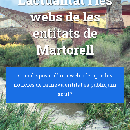
L'actualitat i les
webs de les
entitats de
Martorell
Com disposar d'una web o fer que les
notícies de la meva entitat és publiquin
aquí?