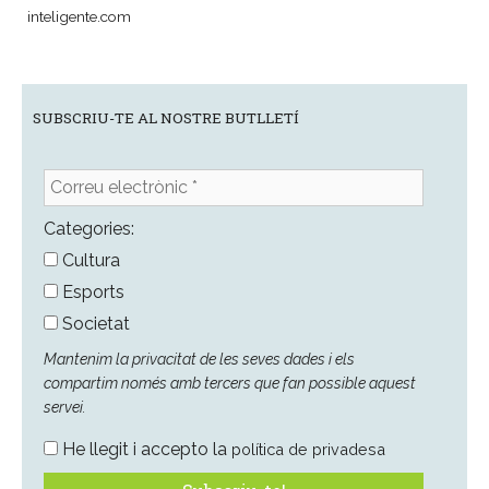
SUBSCRIU-TE AL NOSTRE BUTLLETÍ
Correu
electrònic
*
Categories:
Cultura
Esports
Societat
Mantenim la privacitat de les seves dades i els
compartim només amb tercers que fan possible aquest
servei.
He llegit i accepto la
política de privadesa