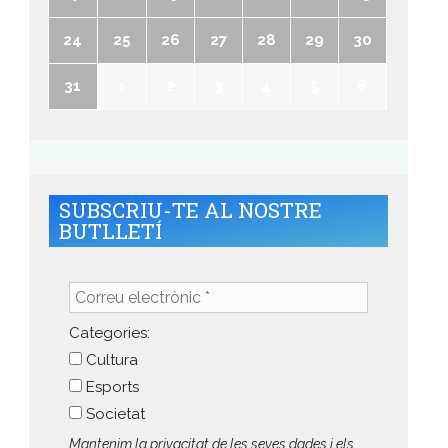
24
25
26
27
28
29
30
31
1
2
3
4
5
6
SUBSCRIU-TE AL NOSTRE
BUTLLETÍ
Correu
electrònic
*
Categories:
Cultura
Esports
Societat
Mantenim la privacitat de les seves dades i els