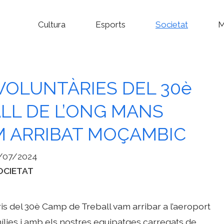
Cultura
Esports
Societat
M
 VOLUNTÀRIES DEL 30è
LL DE L’ONG MANS
M ARRIBAT MOÇAMBIC
/07/2024
tegories
OCIETAT
taris del 30è Camp de Treball vam arribar a l’aeroport
lies i amb els nostres equipatges carregats de