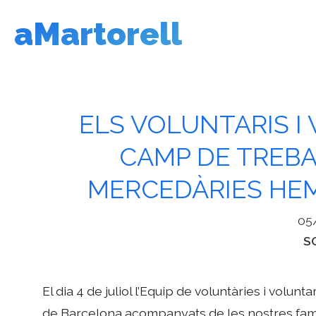
Vés
aMartorell
al
contingut
ELS VOLUNTARIS I
CAMP DE TREBA
MERCEDÀRIES HE
05
Ca
S
El dia 4 de juliol l’Equip de voluntàries i volun
de Barcelona acompanyats de les nostres famí