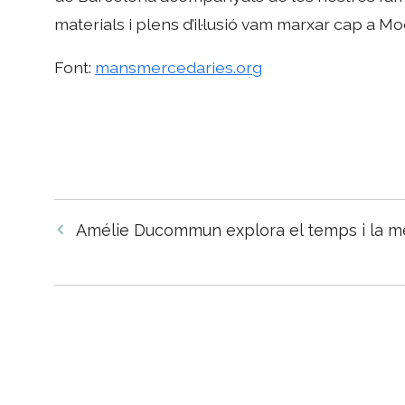
materials i plens d’il·lusió vam marxar cap a M
Font:
mansmercedaries.org
Navegació
Amélie Ducommun explora el temps i la me
per
les
entrades