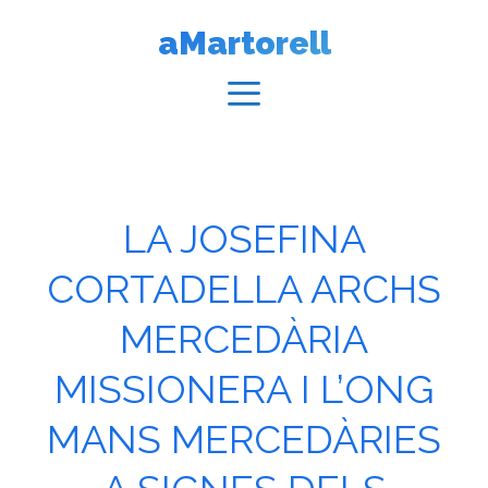
Vés
aMartorell
al
contingut
Menú
LA JOSEFINA
CORTADELLA ARCHS
MERCEDÀRIA
MISSIONERA I L’ONG
MANS MERCEDÀRIES