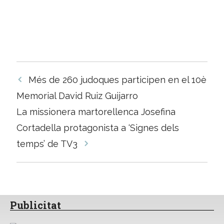
Navegació
Més de 260 judoques participen en el 10è
per
Memorial David Ruiz Guijarro
les
La missionera martorellenca Josefina
entrades
Cortadella protagonista a ‘Signes dels
temps’ de TV3
Publicitat