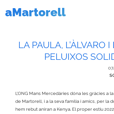
Vés
aMartorell
al
contingut
LA PAULA, L’ÀLVARO 
PELUIXOS SOLI
07
Ca
S
L’ONG Mans Mercedàries dóna les gràcies a la Pa
de Martorell, i a la seva família i amics, per l
hem rebut aniran a Kenya. El proper estiu 20