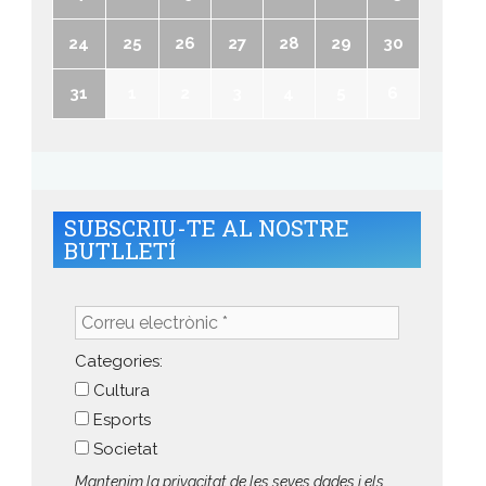
24
25
26
27
28
29
30
31
1
2
3
4
5
6
SUBSCRIU-TE AL NOSTRE
BUTLLETÍ
Correu
electrònic
*
Categories:
Cultura
Esports
Societat
Mantenim la privacitat de les seves dades i els