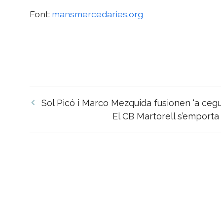
Font:
mansmercedaries.org
Navegació
Sol Picó i Marco Mezquida fusionen ‘a cegue
per
El CB Martorell s’emporta 
les
entrades