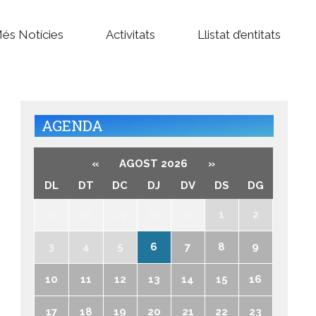
és Notícies
Activitats
Llistat d’entitats
AGENDA
«
AGOST 2026
»
DL
DT
DC
DJ
DV
DS
DG
27
28
29
30
31
1
2
3
4
5
6
7
8
9
10
11
12
13
14
15
16
17
18
19
20
21
22
23