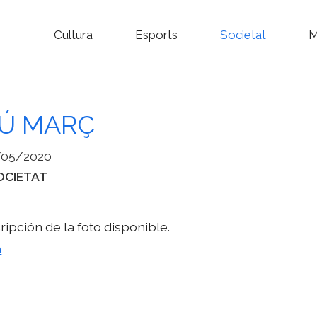
Cultura
Esports
Societat
M
Ú MARÇ
/05/2020
tegories
OCIETAT
m