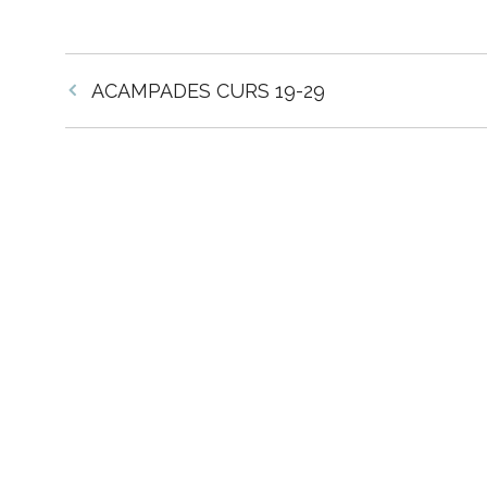
Navegació
ACAMPADES CURS 19-29
per
les
entrades