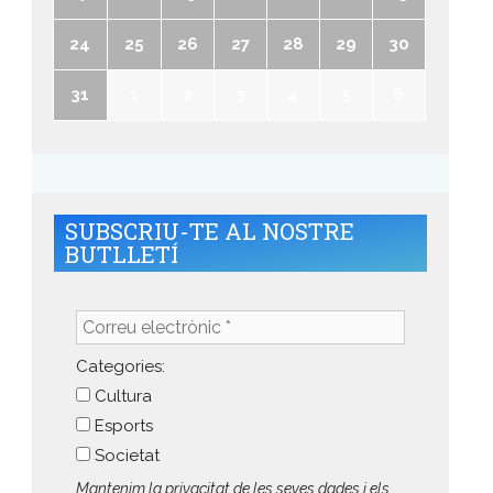
24
25
26
27
28
29
30
31
1
2
3
4
5
6
SUBSCRIU-TE AL NOSTRE
BUTLLETÍ
Correu
electrònic
*
Categories:
Cultura
Esports
Societat
Mantenim la privacitat de les seves dades i els