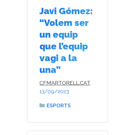
Javi Gómez:
“Volem ser
un equip
que l’equip
vagi a la
una”
CFMARTORELL.CAT
13/09/2023
Categories
ESPORTS