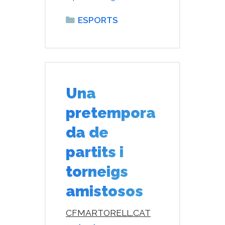
Categories
ESPORTS
Una
pretempora
da de
partits i
torneigs
amistosos
CFMARTORELL.CAT