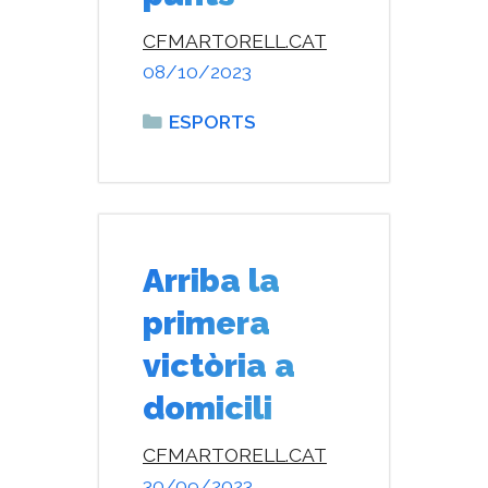
CFMARTORELL.CAT
08/10/2023
Categories
ESPORTS
Arriba la
primera
victòria a
domicili
CFMARTORELL.CAT
30/09/2023