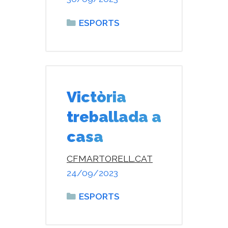
Categories
ESPORTS
Victòria
treballada a
casa
CFMARTORELL.CAT
24/09/2023
Categories
ESPORTS