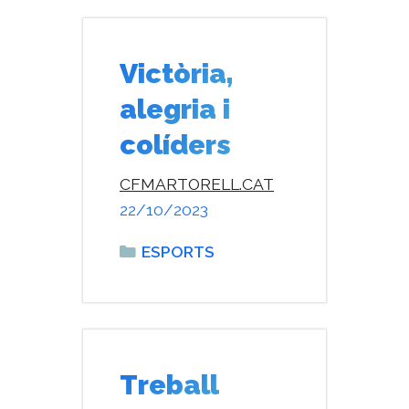
Victòria,
alegria i
colíders
CFMARTORELL.CAT
22/10/2023
Categories
ESPORTS
Treball