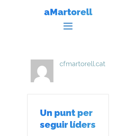
Vés
aMartorell
al
contingut
Menú
cfmartorell.cat
Un punt per
seguir líders