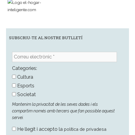
SUBSCRIU-TE AL NOSTRE BUTLLETÍ
Correu
electrònic
*
Categories:
Cultura
Esports
Societat
Mantenim la privacitat de les seves dades i els
compartim només amb tercers que fan possible aquest
servei.
He llegit i accepto la
política de privadesa