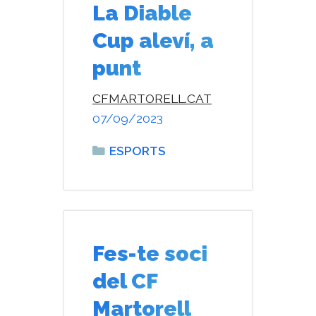
La Diable
Cup aleví, a
punt
CFMARTORELL.CAT
07/09/2023
Categories
ESPORTS
Fes-te soci
del CF
Martorell