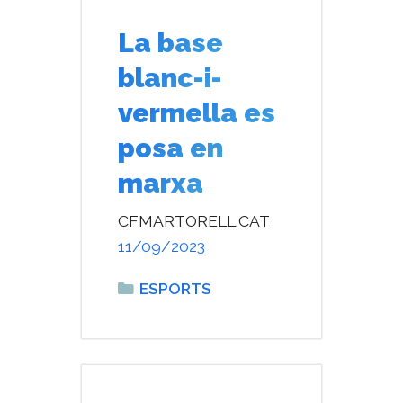
La base
blanc-i-
vermella es
posa en
marxa
CFMARTORELL.CAT
11/09/2023
Categories
ESPORTS