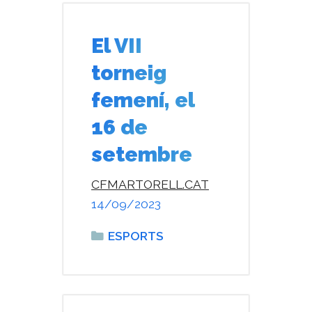
El VII
torneig
femení, el
16 de
setembre
CFMARTORELL.CAT
14/09/2023
Categories
ESPORTS