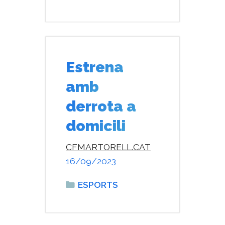
Estrena
amb
derrota a
domicili
CFMARTORELL.CAT
16/09/2023
Categories
ESPORTS