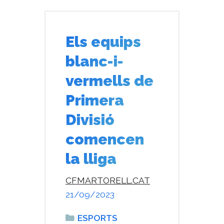
Els equips
blanc-i-
vermells de
Primera
Divisió
comencen
la lliga
CFMARTORELL.CAT
21/09/2023
Categories
ESPORTS