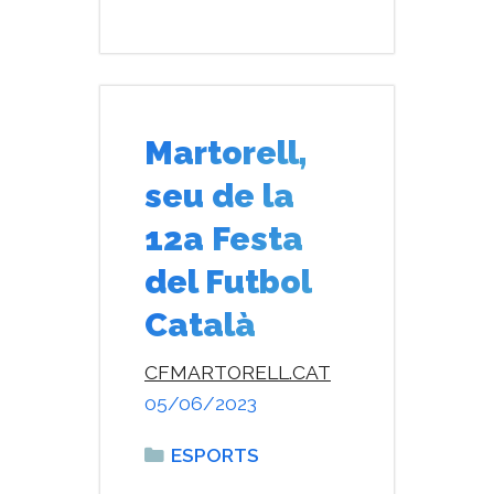
Martorell,
seu de la
12a Festa
del Futbol
Català
CFMARTORELL.CAT
05/06/2023
Categories
ESPORTS