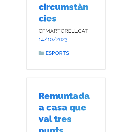
circumstàn
cies
CFMARTORELL.CAT
14/10/2023
Categories
ESPORTS
Remuntada
a casa que
val tres
punts