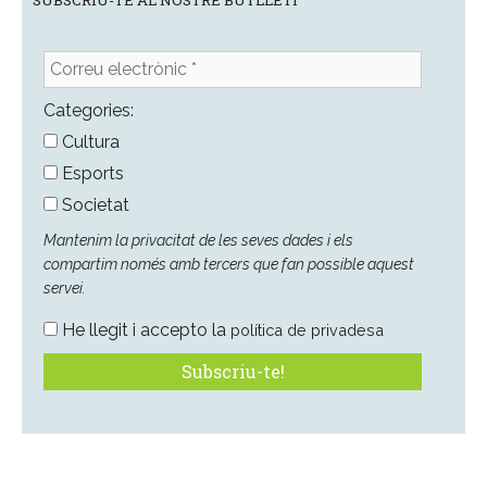
Correu
electrònic
*
Categories:
Cultura
Esports
Societat
Mantenim la privacitat de les seves dades i els
compartim només amb tercers que fan possible aquest
servei.
He llegit i accepto la
política de privadesa