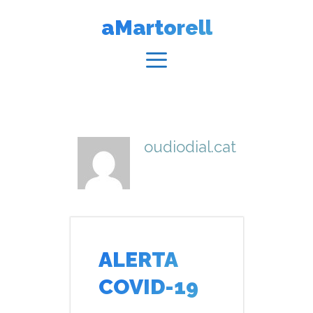
Vés
aMartorell
al
contingut
Menú
oudiodial.cat
ALERTA
COVID-19