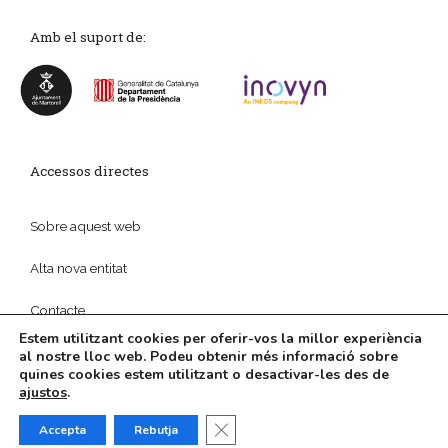
Amb el suport de:
Accessos directes
Sobre aquest web
Alta nova entitat
Contacte
Estem utilitzant cookies per oferir-vos la millor experiència
al nostre lloc web. Podeu obtenir més informació sobre
quines cookies estem utilitzant o desactivar-les des de
ajustos
.
© 2026
Política de privadesa
|
Disseny web
i
Màrketing
Digital
per
aTotArreu.com
Tanca el bàner de galetes RGPD
Accepta
Rebutja