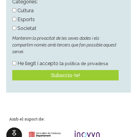
*
Categories:
Cultura
Esports
Societat
Mantenim la privacitat de les seves dades i els
compartim només amb tercers que fan possible aquest
servei.
He llegit i accepto la
política de privadesa
Amb el suport de: