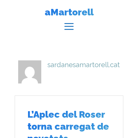
Vés
aMartorell
al
contingut
Menú
sardanesamartorell.cat
L’Aplec del Roser
torna carregat de