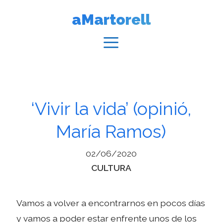
Vés
aMartorell
al
contingut
Menú
‘Vivir la vida’ (opinió,
María Ramos)
02/06/2020
Categories
CULTURA
Vamos a volver a encontrarnos en pocos días
y vamos a poder estar enfrente unos de los