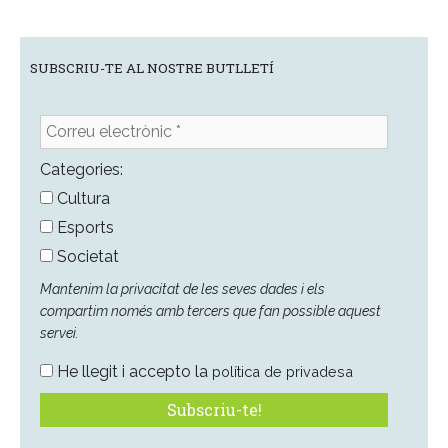
SUBSCRIU-TE AL NOSTRE BUTLLETÍ
Correu
electrònic
*
Categories:
Cultura
Esports
Societat
Mantenim la privacitat de les seves dades i els
compartim només amb tercers que fan possible aquest
servei.
He llegit i accepto la
política de privadesa