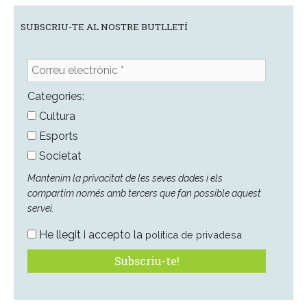
SUBSCRIU-TE AL NOSTRE BUTLLETÍ
Correu
electrònic
*
Categories:
Cultura
Esports
Societat
Mantenim la privacitat de les seves dades i els
compartim només amb tercers que fan possible aquest
servei.
He llegit i accepto la
política de privadesa