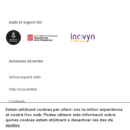
Amb el suport de:
Accessos directes
Sobre aquest web
Alta nova entitat
Contacte
Estem utilitzant cookies per oferir-vos la millor experiència
al nostre lloc web. Podeu obtenir més informació sobre
quines cookies estem utilitzant o desactivar-les des de
ajustos
.
© 2026
Política de privadesa
|
Disseny web
i
Màrketing