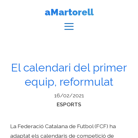
Vés
aMartorell
al
contingut
Menú
El calendari del primer
equip, reformulat
16/02/2021
Categories
ESPORTS
La Federació Catalana de Futbol (FCF) ha
adaptat els calendaris de competició de