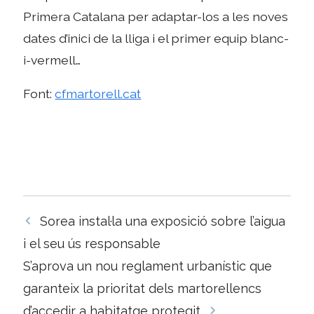
Primera Catalana per adaptar-los a les noves
dates d’inici de la lliga i el primer equip blanc-
i-vermell…
Font:
cfmartorell.cat
Navegació
Sorea instal·la una exposició sobre l’aigua
per
i el seu ús responsable
les
S’aprova un nou reglament urbanístic que
entrades
garanteix la prioritat dels martorellencs
d’accedir a habitatge protegit