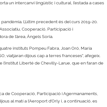
ta un intercanvi lingüístic i cultural, l’estada a cases
a pandèmia. L’últim precedent és del curs 2019-20.
Associatiu, Cooperació, Participació i
ra de l’àrea, Àngels Soria.
 quatre instituts Pompeu Fabra, Joan Oró, Maria
O, viatjaran dijous cap a terres franceses”, afegeix.
 l’institut Liberté de Chevilly-Larue, que en faran de
ica de Cooperació, Participació i Agermanaments,
ous al matí a l’Aeroport d’Orly i, a continuació, es