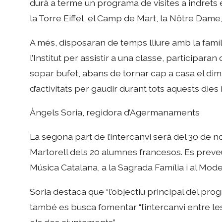
durà a terme un programa de visites a indrets 
la Torre Eiffel, el Camp de Mart, la Nôtre Dam
A més, disposaran de temps lliure amb la famíli
l’Institut per assistir a una classe, participara
sopar bufet, abans de tornar cap a casa el dim
d’activitats per gaudir durant tots aquests dies i
Àngels Soria, regidora d’Agermanaments
La segona part de l’intercanvi serà del 30 de
Martorell dels 20 alumnes francesos. Es preveu q
Música Catalana, a la Sagrada Família i al Mod
Soria destaca que “l’objectiu principal del prog
també es busca fomentar “l’intercanvi entre le