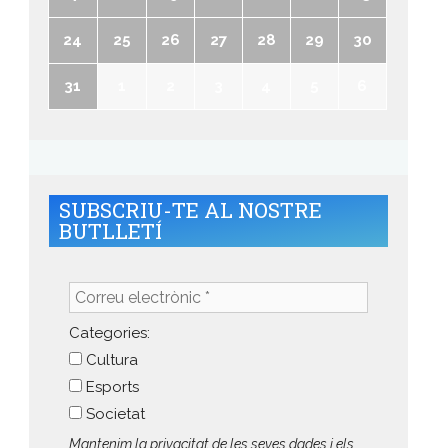
24
25
26
27
28
29
30
31
1
2
3
4
5
6
SUBSCRIU-TE AL NOSTRE
BUTLLETÍ
Correu
electrònic
*
Categories:
Cultura
Esports
Societat
Mantenim la privacitat de les seves dades i els