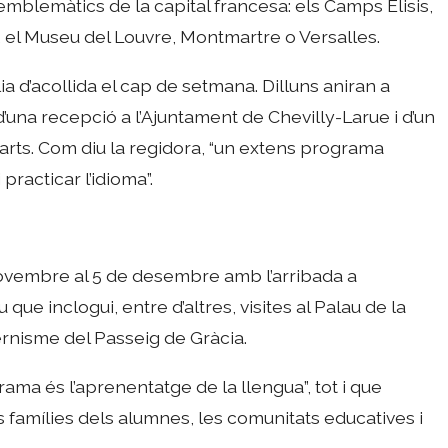
emblemàtics de la capital francesa: els Camps Elisis,
e, el Museu del Louvre, Montmartre o Versalles.
a d’acollida el cap de setmana. Dilluns aniran a
n d’una recepció a l’Ajuntament de Chevilly-Larue i d’un
arts. Com diu la regidora, “un extens programa
 practicar l’idioma”.
 novembre al 5 de desembre amb l’arribada a
ue inclogui, entre d’altres, visites al Palau de la
ernisme del Passeig de Gràcia.
rama és l’aprenentatge de la llengua”, tot i que
s famílies dels alumnes, les comunitats educatives i