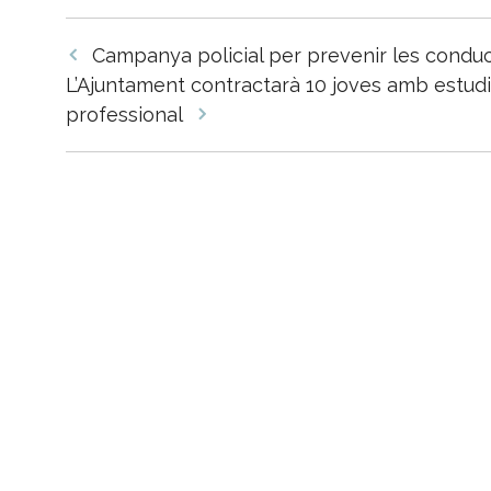
Navegació
Campanya policial per prevenir les conduc
per
L’Ajuntament contractarà 10 joves amb estud
les
professional
entrades