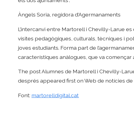
els dos ajuntaments”.
Àngels Soria, regidora d’Agermanaments
L’intercanvi entre Martorell i Chevilly-Larue 
visites pedagògiques, culturals, tècniques i p
joves estudiants. Forma part de l’agermaname
característiques anàlogues, que va començar a 
The post Alumnes de Martorell i Chevilly-Larue r
després appeared first on Web de notícies de l
Font:
martorelldigital.cat