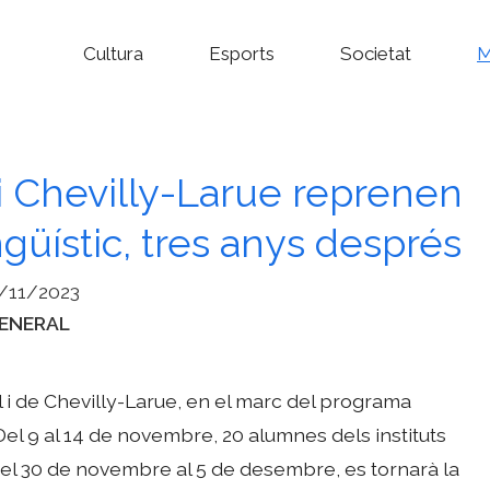
Cultura
Esports
Societat
M
i Chevilly-Larue reprenen
lingüístic, tres anys després
/11/2023
ategories
ENERAL
l i de Chevilly-Larue, en el marc del programa
 9 al 14 de novembre, 20 alumnes dels instituts
i del 30 de novembre al 5 de desembre, es tornarà la