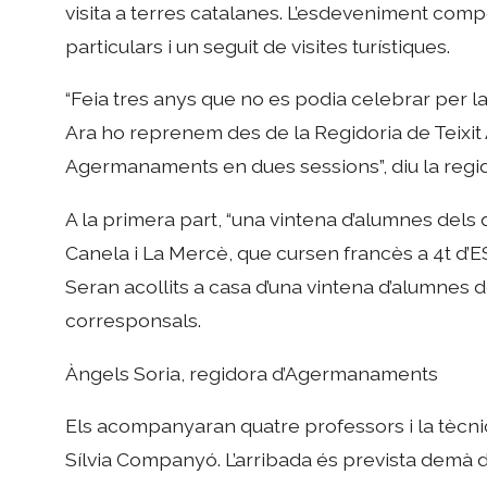
visita a terres catalanes. L’esdeveniment compor
particulars i un seguit de visites turístiques.
“Feia tres anys que no es podia celebrar per l
Ara ho reprenem des de la Regidoria de Teixit 
Agermanaments en dues sessions”, diu la regido
A la primera part, “una vintena d’alumnes dels
Canela i La Mercè, que cursen francès a 4t d’ES
Seran acollits a casa d’una vintena d’alumnes de
corresponsals.
Àngels Soria, regidora d’Agermanaments
Els acompanyaran quatre professors i la tècn
Sílvia Companyó. L’arribada és prevista demà dij