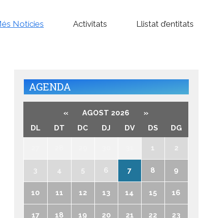
és Notícies
Activitats
Llistat d’entitats
AGENDA
«
AGOST 2026
»
DL
DT
DC
DJ
DV
DS
DG
27
28
29
30
31
1
2
3
4
5
6
7
8
9
10
11
12
13
14
15
16
17
18
19
20
21
22
23