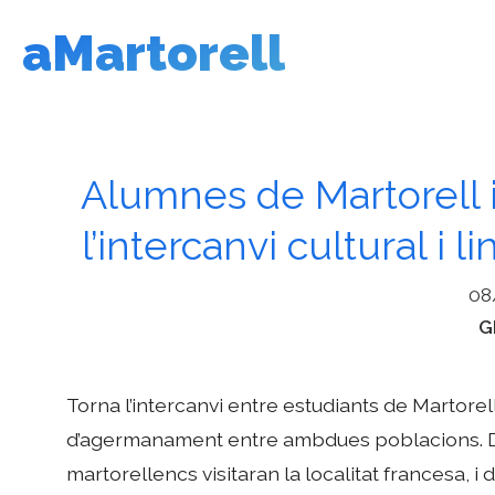
Vés
aMartorell
al
contingut
Alumnes de Martorell 
l’intercanvi cultural i 
08
C
G
Torna l’intercanvi entre estudiants de Martorel
d’agermanament entre ambdues poblacions. Del
martorellencs visitaran la localitat francesa, 