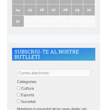
24
25
26
27
28
29
30
31
1
2
3
4
5
6
SUBSCRIU-TE AL NOSTRE
BUTLLETÍ
Correu
electrònic
*
Categories:
Cultura
Esports
Societat
Mantenim la privacitat de les seves dades i els