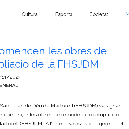
Cultura
Esports
Societat
M
omencen les obres de
pliació de la FHSJDM
/11/2023
ategories
ENERAL
 Sant Joan de Déu de Martorell (FHSJDM) va signar
ó per començar les obres de remodelació i ampliació
orell (FHSJDM). A l’acte hi va assistir el gerent i el