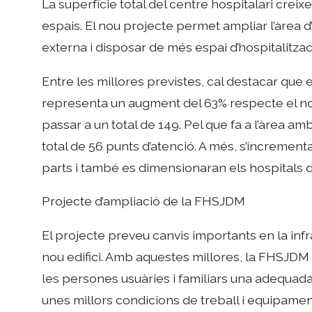
La superfície total del centre hospitalari creix
espais. El nou projecte permet ampliar l’àrea d’
externa i disposar de més espai d’hospitalitzac
Entre les millores previstes, cal destacar que 
representa un augment del 63% respecte el no
passar a un total de 149. Pel que fa a l’àrea 
total de 56 punts d’atenció. A més, s’increment
parts i també es dimensionaran els hospitals d
Projecte d’ampliació de la FHSJDM
El projecte preveu canvis importants en la infr
nou edifici. Amb aquestes millores, la FHSJDM
les persones usuàries i familiars una adequada 
unes millors condicions de treball i equipament