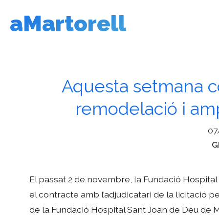
Vés
aMartorell
al
contingut
Aquesta setmana c
remodelació i am
07
C
G
El passat 2 de novembre, la Fundació Hospital
el contracte amb l’adjudicatari de la licitaci
de la Fundació Hospital Sant Joan de Déu de Mart