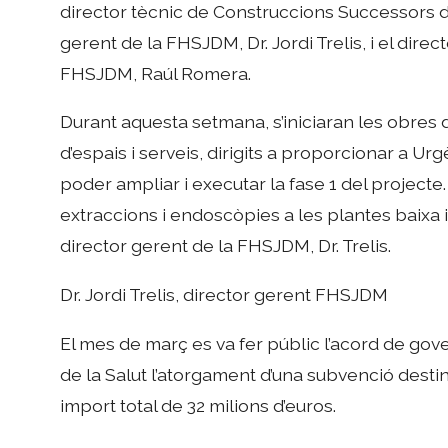
director tècnic de Construccions Successors d’A
gerent de la FHSJDM, Dr. Jordi Trelis, i el dire
FHSJDM, Raúl Romera.
Durant aquesta setmana, s’iniciaran les obres 
d’espais i serveis, dirigits a proporcionar a Ur
poder ampliar i executar la fase 1 del projecte
extraccions i endoscòpies a les plantes baixa i
director gerent de la FHSJDM, Dr. Trelis.
Dr. Jordi Trelis, director gerent FHSJDM
El mes de març es va fer públic l’acord de gove
de la Salut l’atorgament d’una subvenció dest
import total de 32 milions d’euros.