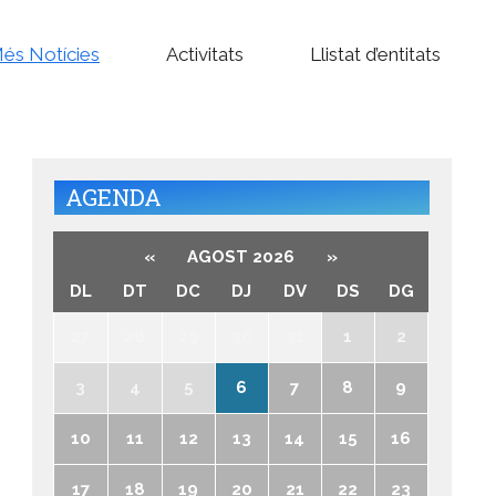
és Notícies
Activitats
Llistat d’entitats
AGENDA
«
AGOST 2026
»
DL
DT
DC
DJ
DV
DS
DG
27
28
29
30
31
1
2
3
4
5
6
7
8
9
10
11
12
13
14
15
16
17
18
19
20
21
22
23