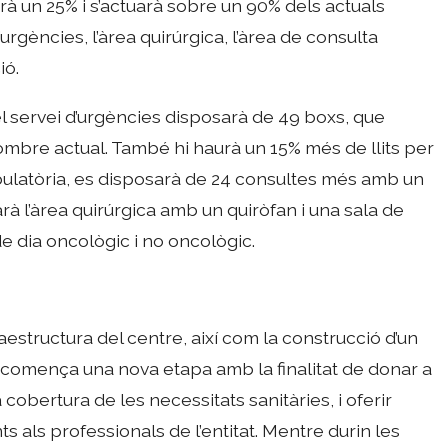
erà un 25% i s’actuarà sobre un 90% dels actuals
urgències, l’àrea quirúrgica, l’àrea de consulta
ió.
el servei d’urgències disposarà de 49 boxs, que
mbre actual. També hi haurà un 15% més de llits per
ambulatòria, es disposarà de 24 consultes més amb un
arà l’àrea quirúrgica amb un quiròfan i una sala de
e dia oncològic i no oncològic.
aestructura del centre, així com la construcció d’un
 comença una nova etapa amb la finalitat de donar a
cobertura de les necessitats sanitàries, i oferir
s als professionals de l’entitat. Mentre durin les