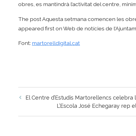
obres, es mantindrà l’activitat del centre, min
The post Aquesta setmana comencen les obre
appeared first on Web de notícies de l’Ajuntam
Font:
martorelldigital.cat
Navegació
El Centre d’Estudis Martorellencs celebra 
per
L’Escola José Echegaray rep el 
les
entrades