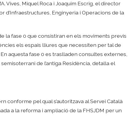
. Vives, Miquel Roca i Joaquim Escrig, el director
ctor d’Infraestructures, Enginyeria i Operacions de la
de la fase 0 que consistiran en els moviments previs
gències els espais lliures que necessiten per tal de
. En aquesta fase 0 es traslladen consultes externes,
 semisoterrani de l’antiga Residència, detalla el
rn conforme pel qual s’autoritzava al Servei Català
inada a la reforma i ampliació de la FHSJDM per un