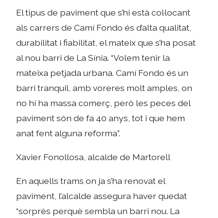
El tipus de paviment que s’hi està col·locant
als carrers de Camí Fondo és d’alta qualitat,
durabilitat i fiabilitat, el mateix que s’ha posat
al nou barri de La Sínia. “Volem tenir la
mateixa petjada urbana. Camí Fondo és un
barri tranquil, amb voreres molt amples, on
no hi ha massa comerç, però les peces del
paviment són de fa 40 anys, tot i que hem
anat fent alguna reforma”.
Xavier Fonollosa, alcalde de Martorell
En aquells trams on ja s’ha renovat el
paviment, l’alcalde assegura haver quedat
“sorprès perquè sembla un barri nou. La