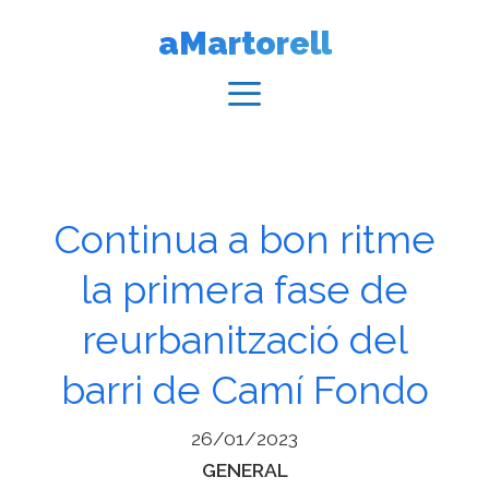
Vés
aMartorell
al
contingut
Menú
Continua a bon ritme
la primera fase de
reurbanització del
barri de Camí Fondo
26/01/2023
Categories
GENERAL