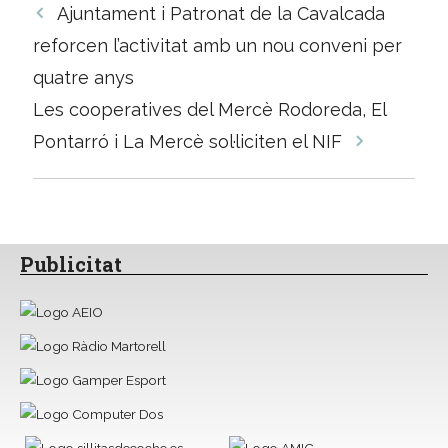
Navegació
Ajuntament i Patronat de la Cavalcada
per
reforcen l’activitat amb un nou conveni per
les
quatre anys
entrades
Les cooperatives del Mercè Rodoreda, El
Pontarró i La Mercè sol·liciten el NIF
Publicitat