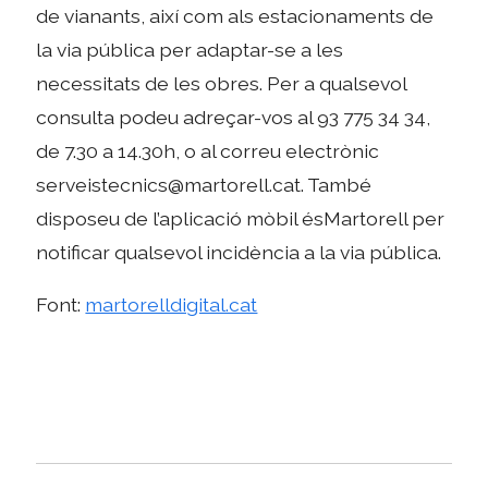
de vianants, així com als estacionaments de
la via pública per adaptar-se a les
necessitats de les obres. Per a qualsevol
consulta podeu adreçar-vos al 93 775 34 34,
de 7.30 a 14.30h, o al correu electrònic
serveistecnics@martorell.cat. També
disposeu de l’aplicació mòbil ésMartorell per
notificar qualsevol incidència a la via pública.
Font:
martorelldigital.cat